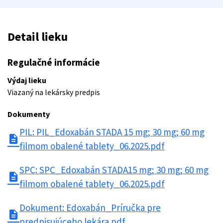
Detail lieku
Regulačné informácie
Výdaj lieku
Viazaný na lekársky predpis
Dokumenty
PIL: PIL_Edoxabán STADA 15 mg; 30 mg; 60 mg
description
filmom obalené tablety_06.2025.pdf
SPC: SPC_Edoxabán STADA15 mg; 30 mg; 60 mg
description
filmom obalené tablety_06.2025.pdf
Dokument: Edoxabán_Príručka pre
description
predpisujúceho lekára.pdf