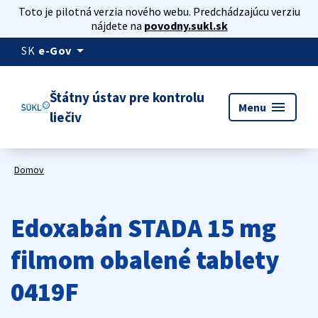
Toto je pilotná verzia nového webu. Predchádzajúcu verziu
nájdete na
povodny.sukl.sk
arrow_drop_down
SK
e-Gov
Štátny ústav pre kontrolu
menu
Menu
liečiv
Domov
Edoxabán STADA 15 mg
filmom obalené tablety
0419F