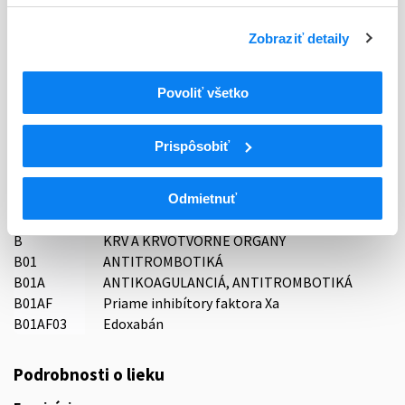
Typ registračnej procedúry
Zobraziť detaily
Decentralizovaná
Povoliť všetko
Držiteľ, krajina
STADA Arzneimittel AG, Nemecko
Prispôsobiť
Indikačná skupina
16 - ANTICOAGULANTIA (FIBRINOLYTICA, ANTIFIBRINOL.)
Odmietnuť
ATC
B
KRV A KRVOTVORNÉ ORGÁNY
B01
ANTITROMBOTIKÁ
B01A
ANTIKOAGULANCIÁ, ANTITROMBOTIKÁ
B01AF
Priame inhibítory faktora Xa
B01AF03
Edoxabán
Podrobnosti o lieku