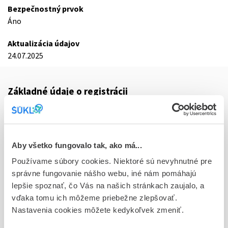
Bezpečnostný prvok
Áno
Aktualizácia údajov
24.07.2025
Základné údaje o registrácii
Kód
0419F
Registračné číslo
Aby všetko fungovalo tak, ako má...
16/0229/25-S
Používame súbory cookies. Niektoré sú nevyhnutné pre
správne fungovanie nášho webu, iné nám pomáhajú
Doplnok
lepšie spoznať, čo Vás na našich stránkach zaujalo, a
tbl flm 60x15 mg (blis. PVC/PVDC/Al)
vďaka tomu ich môžeme priebežne zlepšovať.
Nastavenia cookies môžete kedykoľvek zmeniť.
Stav
R - Aktuálna registrácia