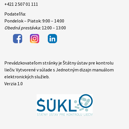
+421 2 507 01 111
Podateľňa:
Pondelok – Piatok: 9:00 – 14:00
Obedná prestávka:
12:00 – 13:00
Prevádzkovateľom stránky je Štátny ústav pre kontrolu
Items
liečiv. Vytvorené v súlade s Jednotným dizajn manuálom
elektronických služieb.
Verzia 1.0