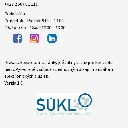
+421 2 507 01 111
Podateľňa:
Pondelok – Piatok: 9:00 – 14:00
Obedná prestávka:
12:00 – 13:00
Prevádzkovateľom stránky je Štátny ústav pre kontrolu
Items
liečiv. Vytvorené v súlade s Jednotným dizajn manuálom
elektronických služieb.
Verzia 1.0