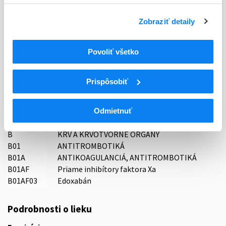
Typ registračnej procedúry
Zobraziť detaily
Decentralizovaná
Povoliť všetko
Držiteľ, krajina
STADA Arzneimittel AG, Nemecko
Prispôsobiť
Indikačná skupina
16 - ANTICOAGULANTIA (FIBRINOLYTICA, ANTIFIBRINOL.)
Odmietnuť
ATC
B
KRV A KRVOTVORNÉ ORGÁNY
B01
ANTITROMBOTIKÁ
B01A
ANTIKOAGULANCIÁ, ANTITROMBOTIKÁ
B01AF
Priame inhibítory faktora Xa
B01AF03
Edoxabán
Podrobnosti o lieku