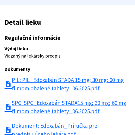
Detail lieku
Regulačné informácie
Výdaj lieku
Viazaný na lekársky predpis
Dokumenty
PIL: PIL_Edoxabán STADA 15 mg; 30 mg; 60 mg
description
filmom obalené tablety_06.2025.pdf
SPC: SPC_Edoxabán STADA15 mg; 30 mg; 60 mg
description
filmom obalené tablety_06.2025.pdf
Dokument: Edoxabán_Príručka pre
description
predpisujúceho lekára.pdf