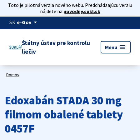
Toto je pilotná verzia nového webu. Predchádzajúcu verziu
nájdete na
povodny.sukl.sk
arrow_drop_down
SK
e-Gov
Štátny ústav pre kontrolu
menu
Menu
liečiv
Domov
Edoxabán STADA 30 mg
filmom obalené tablety
0457F