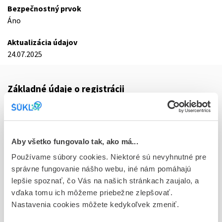
Bezpečnostný prvok
Áno
Aktualizácia údajov
24.07.2025
Základné údaje o registrácii
Kód
0457F
Registračné číslo
Aby všetko fungovalo tak, ako má...
16/0230/25-S
Používame súbory cookies. Niektoré sú nevyhnutné pre
správne fungovanie nášho webu, iné nám pomáhajú
Doplnok
lepšie spoznať, čo Vás na našich stránkach zaujalo, a
tbl flm 56x30 mg (blis. PVC/PVDC/Al)
vďaka tomu ich môžeme priebežne zlepšovať.
Nastavenia cookies môžete kedykoľvek zmeniť.
Stav
R - Aktuálna registrácia