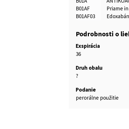
B01A
ANTIKOA
B01AF
Priame in
B01AF03
Edoxabá
Podrobnosti o li
Exspirácia
36
Druh obalu
?
Podanie
perorálne použitie