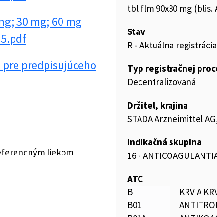
tbl flm 90x30 mg (blis. A
g; 30 mg; 60 mg
Stav
25.pdf
R - Aktuálna registrácia
pre predpisujúceho
Typ registračnej pro
Decentralizovaná
Držiteľ, krajina
STADA Arzneimittel A
Indikačná skupina
referencným liekom
16 - ANTICOAGULANTIA
ATC
B
KRV A K
B01
ANTITRO