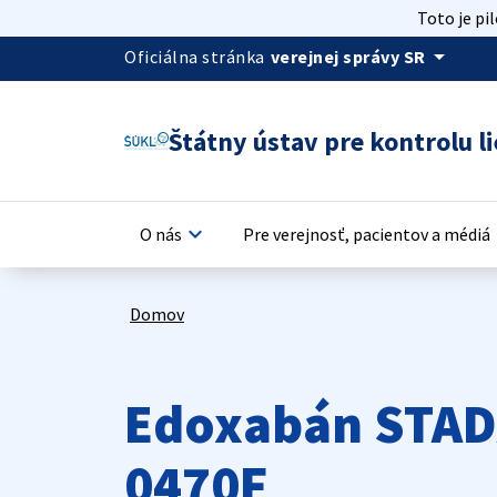
Toto je pi
arrow_drop_down
Oficiálna stránka
verejnej správy SR
Štátny ústav pre kontrolu li
keyboard_arrow_down
keyb
O nás
Pre verejnosť, pacientov a médiá
Domov
Edoxabán STADA
0470F