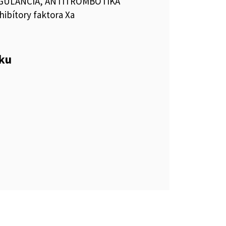
GULANCIÁ, ANTITROMBOTIKÁ
hibítory faktora Xa
n
eku