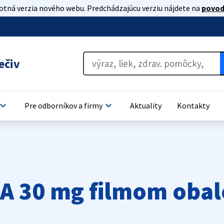
lotná verzia nového webu. Predchádzajúcu verziu nájdete na
povod
ečiv
oard_arrow_down
keyboard_arrow_down
Pre odborníkov a firmy
Aktuality
Kontakty
 30 mg filmom obal