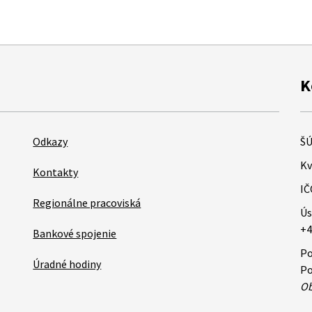
K
Odkazy
ŠÚ
Kv
Kontakty
IČ
Regionálne pracoviská
Ús
+4
Bankové spojenie
Po
Úradné hodiny
Po
Ob