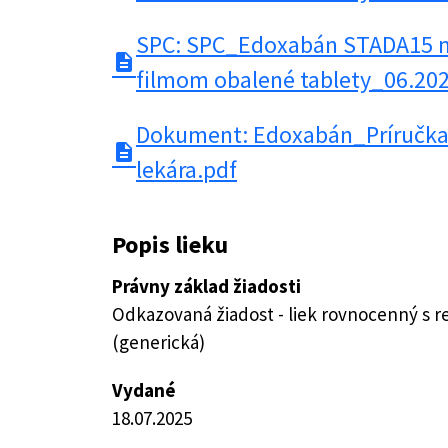
SPC: SPC_Edoxabán STADA15 m
description
filmom obalené tablety_06.20
Dokument: Edoxabán_Príručka 
description
lekára.pdf
Popis lieku
Právny základ žiadosti
Odkazovaná žiadost - liek rovnocenný s 
(generická)
Vydané
18.07.2025