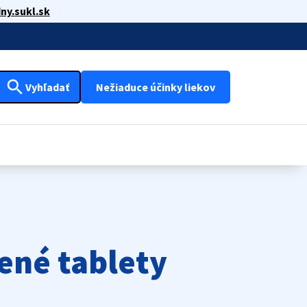
ny.sukl.sk
search
Vyhľadať
Nežiaduce účinky liekov
ené tablety