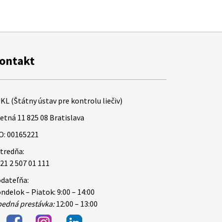
ontakt
KL (Štátny ústav pre kontrolu liečiv)
etná 11 825 08 Bratislava
O: 00165221
tredňa:
21 2 507 01 111
dateľňa:
ndelok – Piatok: 9:00 – 14:00
edná prestávka:
12:00 – 13:00