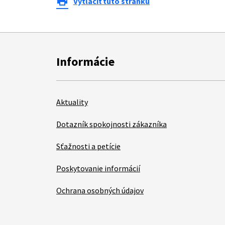
print
Vytlačiť túto stránku
Informácie
Aktuality
Dotazník spokojnosti zákazníka
Sťažnosti a petície
Poskytovanie informácií
Ochrana osobných údajov