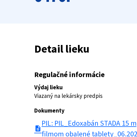
Detail lieku
Regulačné informácie
Výdaj lieku
Viazaný na lekársky predpis
Dokumenty
PIL: PIL_Edoxabán STADA 15 m
description
filmom obalené tablety_06.20