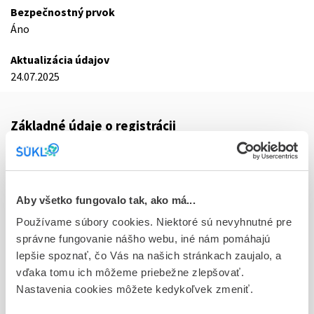
Bezpečnostný prvok
Áno
Aktualizácia údajov
24.07.2025
Základné údaje o registrácii
Kód
0513F
Registračné číslo
Aby všetko fungovalo tak, ako má...
16/0231/25-S
Používame súbory cookies. Niektoré sú nevyhnutné pre
správne fungovanie nášho webu, iné nám pomáhajú
Doplnok
lepšie spoznať, čo Vás na našich stránkach zaujalo, a
tbl flm 10x1x60 mg (blis. PVC/Al) - jednotk.bal.
vďaka tomu ich môžeme priebežne zlepšovať.
Nastavenia cookies môžete kedykoľvek zmeniť.
Stav
R - Aktuálna registrácia