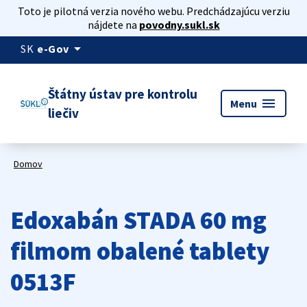
Toto je pilotná verzia nového webu. Predchádzajúcu verziu
nájdete na
povodny.sukl.sk
arrow_drop_down
SK
e-Gov
Štátny ústav pre kontrolu
menu
Menu
liečiv
Domov
Edoxabán STADA 60 mg
filmom obalené tablety
0513F