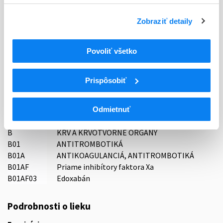
Typ registračnej procedúry
Zobraziť detaily
Decentralizovaná
Povoliť všetko
Držiteľ, krajina
STADA Arzneimittel AG, Nemecko
Prispôsobiť
Indikačná skupina
16 - ANTICOAGULANTIA (FIBRINOLYTICA, ANTIFIBRINOL.)
Odmietnuť
ATC
B
KRV A KRVOTVORNÉ ORGÁNY
B01
ANTITROMBOTIKÁ
B01A
ANTIKOAGULANCIÁ, ANTITROMBOTIKÁ
B01AF
Priame inhibítory faktora Xa
B01AF03
Edoxabán
Podrobnosti o lieku