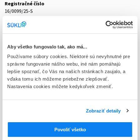
Registračné číslo
16/0099/25-S
Doplnok
tbl flm 98x30 mg (blis.OPA/Al/PVC/Al) - kalend.bal.
Stav
Aby všetko fungovalo tak, ako má...
R - Aktuálna registrácia
Používame súbory cookies. Niektoré sú nevyhnutné pre
správne fungovanie nášho webu, iné nám pomáhajú
Typ registračnej procedúry
lepšie spoznať, čo Vás na našich stránkach zaujalo, a
Decentralizovaná
vďaka tomu ich môžeme priebežne zlepšovať.
Nastavenia cookies môžete kedykoľvek zmeniť.
Držiteľ, krajina
TAD Pharma GmbH, Nemecko
Indikačná skupina
Zobraziť detaily
16 - ANTICOAGULANTIA (FIBRINOLYTICA, ANTIFIBRINOL.)
Povoliť všetko
ATC
B
KRV A KRVOTVORNÉ ORGÁNY