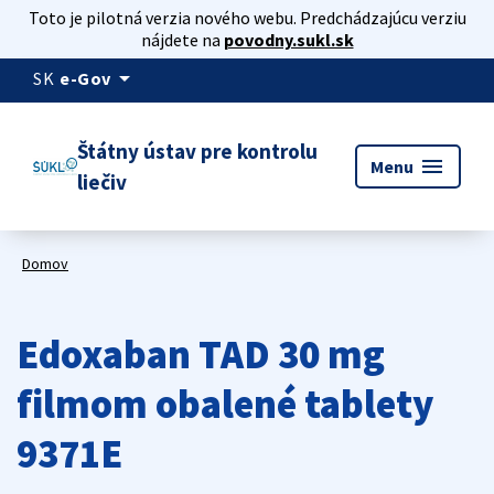
Toto je pilotná verzia nového webu. Predchádzajúcu verziu
nájdete na
povodny.sukl.sk
arrow_drop_down
SK
e-Gov
Štátny ústav pre kontrolu
menu
Menu
liečiv
Domov
Edoxaban TAD 30 mg
filmom obalené tablety
9371E