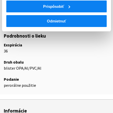
B01
ANTITROMBOTIKÁ
Prispôsobiť
B01A
ANTIKOAGULANCIÁ, ANTITROMBOTIKÁ
B01AF
Priame inhibítory faktora Xa
Odmietnuť
B01AF03
Edoxabán
Podrobnosti o lieku
Exspirácia
36
Druh obalu
blister OPA/Al/PVC/Al
Podanie
perorálne použitie
Informácie