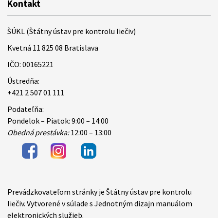
Kontakt
ŠÚKL (Štátny ústav pre kontrolu liečiv)
Kvetná 11 825 08 Bratislava
IČO: 00165221
Ústredňa:
+421 2 507 01 111
Podateľňa:
Pondelok – Piatok: 9:00 – 14:00
Obedná prestávka:
12:00 – 13:00
Prevádzkovateľom stránky je Štátny ústav pre kontrolu
Items
liečiv. Vytvorené v súlade s Jednotným dizajn manuálom
elektronických služieb.