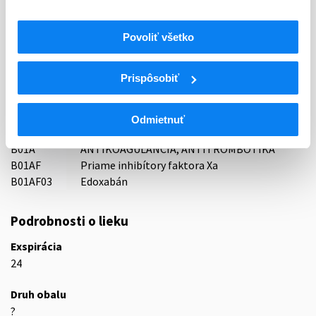
Držiteľ, krajina
TEVA Pharmaceuticals Slovakia s.r.o., Slovensko
Povoliť všetko
Indikačná skupina
16 - ANTICOAGULANTIA (FIBRINOLYTICA, ANTIFIBRINOL.)
Prispôsobiť
ATC
B
KRV A KRVOTVORNÉ ORGÁNY
Odmietnuť
B01
ANTITROMBOTIKÁ
B01A
ANTIKOAGULANCIÁ, ANTITROMBOTIKÁ
B01AF
Priame inhibítory faktora Xa
B01AF03
Edoxabán
Podrobnosti o lieku
Exspirácia
24
Druh obalu
?