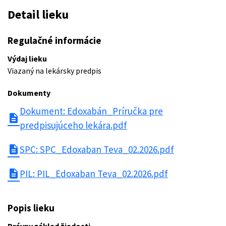
Detail lieku
Regulačné informácie
Výdaj lieku
Viazaný na lekársky predpis
Dokumenty
Dokument: Edoxabán_Príručka pre
description
predpisujúceho lekára.pdf
description
SPC: SPC_Edoxaban Teva_02.2026.pdf
description
PIL: PIL_Edoxaban Teva_02.2026.pdf
Popis lieku