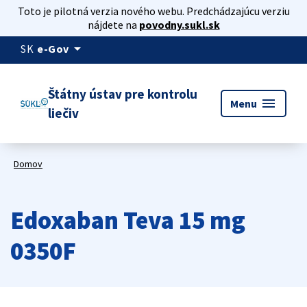
Toto je pilotná verzia nového webu. Predchádzajúcu verziu
nájdete na
povodny.sukl.sk
arrow_drop_down
SK
e-Gov
Štátny ústav pre kontrolu
menu
Menu
liečiv
Domov
Edoxaban Teva 15 mg
0350F