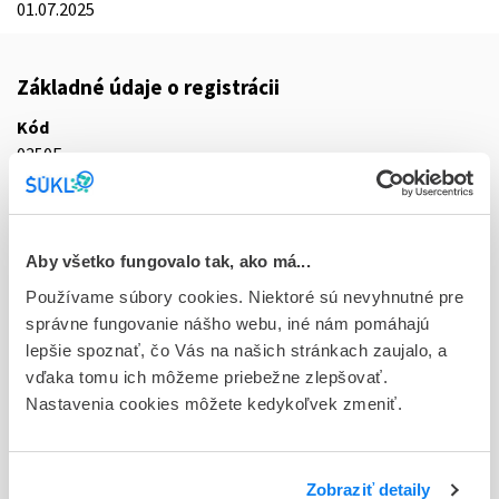
01.07.2025
Základné údaje o registrácii
Kód
0350F
Registračné číslo
16/0224/25-S
Aby všetko fungovalo tak, ako má...
Doplnok
Používame súbory cookies. Niektoré sú nevyhnutné pre
tbl flm 10x15 mg (blis. OPA/Al/PVC/Al)
správne fungovanie nášho webu, iné nám pomáhajú
lepšie spoznať, čo Vás na našich stránkach zaujalo, a
Stav
vďaka tomu ich môžeme priebežne zlepšovať.
R - Aktuálna registrácia
Nastavenia cookies môžete kedykoľvek zmeniť.
Typ registračnej procedúry
Decentralizovaná
Zobraziť detaily