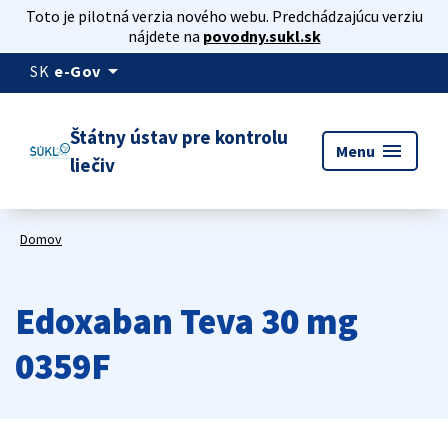
Toto je pilotná verzia nového webu. Predchádzajúcu verziu
nájdete na
povodny.sukl.sk
arrow_drop_down
SK
e-Gov
Štátny ústav pre kontrolu
menu
Menu
liečiv
Domov
Edoxaban Teva 30 mg
0359F