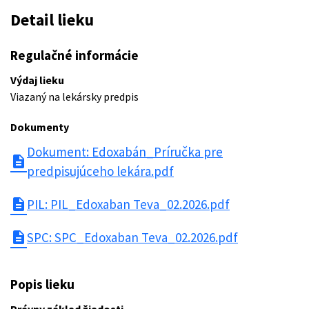
Detail lieku
Regulačné informácie
Výdaj lieku
Viazaný na lekársky predpis
Dokumenty
Dokument: Edoxabán_Príručka pre
description
predpisujúceho lekára.pdf
description
PIL: PIL_Edoxaban Teva_02.2026.pdf
description
SPC: SPC_Edoxaban Teva_02.2026.pdf
Popis lieku