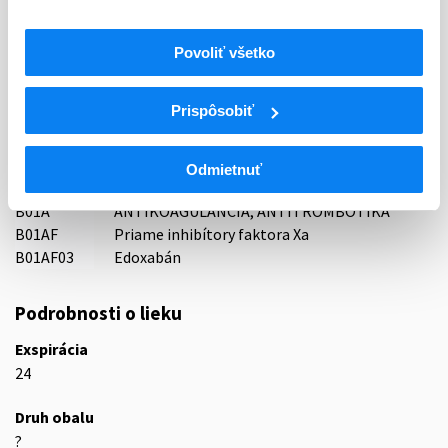
Držiteľ, krajina
TEVA Pharmaceuticals Slovakia s.r.o., Slovensko
Povoliť všetko
Indikačná skupina
16 - ANTICOAGULANTIA (FIBRINOLYTICA, ANTIFIBRINOL.)
Prispôsobiť
ATC
B
KRV A KRVOTVORNÉ ORGÁNY
Odmietnuť
B01
ANTITROMBOTIKÁ
B01A
ANTIKOAGULANCIÁ, ANTITROMBOTIKÁ
B01AF
Priame inhibítory faktora Xa
B01AF03
Edoxabán
Podrobnosti o lieku
Exspirácia
24
Druh obalu
?