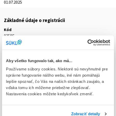
01.07.2025
Základné údaje o registrácii
Kód
0359F
Registračné číslo
16/0225/25-S
Aby všetko fungovalo tak, ako má...
Doplnok
Používame súbory cookies. Niektoré sú nevyhnutné pre
tbl flm 10x30 mg (blis. OPA/Al/PVC/Al)
správne fungovanie nášho webu, iné nám pomáhajú
lepšie spoznať, čo Vás na našich stránkach zaujalo, a
Stav
vďaka tomu ich môžeme priebežne zlepšovať.
R - Aktuálna registrácia
Nastavenia cookies môžete kedykoľvek zmeniť.
Typ registračnej procedúry
Decentralizovaná
Zobraziť detaily