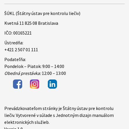
ŠÚKL (Štátny ústav pre kontrolu liečiv)
Kvetná 11 825 08 Bratislava
IČO: 00165221
Ústredňa:
+421 2 507 01 111
Podateľňa:
Pondelok – Piatok: 9:00 – 14:00
Obedná prestávka:
12:00 – 13:00
Prevádzkovateľom stránky je Štátny ústav pre kontrolu
Items
liečiv. Vytvorené v súlade s Jednotným dizajn manuálom
elektronických služieb.