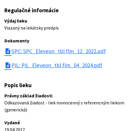
Regulačné informácie
Výdaj lieku
Viazaný na lekársky predpis
Dokumenty
description
SPC: SPC_Eleveon_tbl flm_12_2022.pdf
description
PIL: PIL_Eleveon_tbl flm_04_2024.pdf
Popis lieku
Právny základ žiadosti
Odkazovaná žiadost - liek rovnocenný s referencným liekom
(generická)
Vydané
19.04.2012