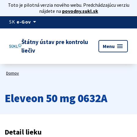
Toto je pilotná verzia nového webu. Predchádzajúcu verziu
nájdete na
povodny.sukl.sk
arrow_drop_down
SK
e-Gov
Štátny ústav pre kontrolu
menu
Menu
liečiv
Domov
Eleveon 50 mg 0632A
Detail lieku