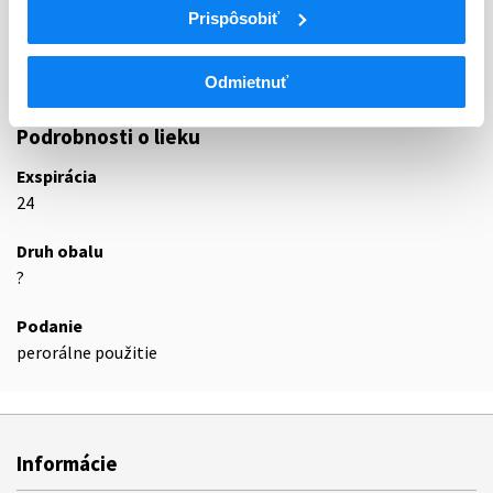
Prispôsobiť
C03D
DIURETIKÁ ŠETRIACE DRASLÍK
C03DA
Antagonisty aldosterónu
C03DA04
Eplerenón
Odmietnuť
Podrobnosti o lieku
Exspirácia
24
Druh obalu
?
Podanie
perorálne použitie
Informácie