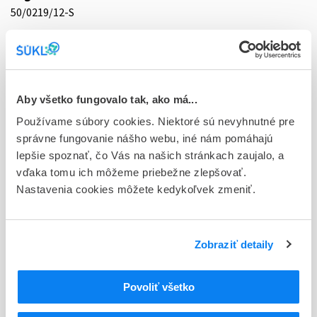
50/0219/12-S
Doplnok
tbl flm 28x50 mg (blis.PVC/PVDC/Al nepriehľ.)
Stav
Aby všetko fungovalo tak, ako má...
D - Registrácia bez obmedzenia platnosti
Používame súbory cookies. Niektoré sú nevyhnutné pre
Typ registračnej procedúry
správne fungovanie nášho webu, iné nám pomáhajú
Vzájomné uznávanie (mutual recognition proc.)
lepšie spoznať, čo Vás na našich stránkach zaujalo, a
vďaka tomu ich môžeme priebežne zlepšovať.
Držiteľ, krajina
Nastavenia cookies môžete kedykoľvek zmeniť.
Zentiva, k.s., Česká republika
Indikačná skupina
Zobraziť detaily
50 - DIURETICA
ATC
Povoliť všetko
C
KARDIOVASKULÁRNY SYSTÉM
C03
DIURETIKÁ