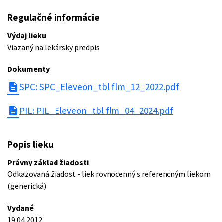
Regulačné informácie
Výdaj lieku
Viazaný na lekársky predpis
Dokumenty
description
SPC: SPC_Eleveon_tbl flm_12_2022.pdf
description
PIL: PIL_Eleveon_tbl flm_04_2024.pdf
Popis lieku
Právny základ žiadosti
Odkazovaná žiadost - liek rovnocenný s referencným liekom
(generická)
Vydané
19.04.2012