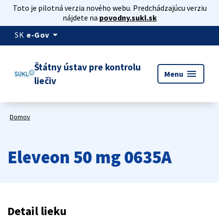
Toto je pilotná verzia nového webu. Predchádzajúcu verziu
nájdete na
povodny.sukl.sk
arrow_drop_down
SK
e-Gov
Štátny ústav pre kontrolu
menu
Menu
liečiv
Domov
Eleveon 50 mg 0635A
Detail lieku