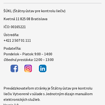
ŠÚKL (Štátny ústav pre kontrolu liečiv)
Kvetná 11 825 08 Bratislava
IČO: 00165221
Ústredňa:
+421 2 507 01 111
Podateľňa:
Pondelok – Piatok: 9:00 – 14:00
Obedná prestávka:
12:00 – 13:00
Prevádzkovateľom stránky je Štátny ústav pre kontrolu
Items
liečiv. Vytvorené v súlade s Jednotným dizajn manuálom
elektronických služieb.