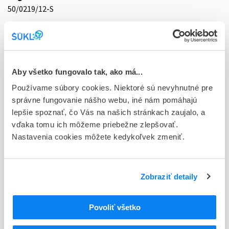
50/0219/12-S
Doplnok
tbl flm 90x50 mg (blis.PVC/PVDC/Al nepriehľ.)
Stav
Aby všetko fungovalo tak, ako má...
D - Registrácia bez obmedzenia platnosti
Používame súbory cookies. Niektoré sú nevyhnutné pre
Typ registračnej procedúry
správne fungovanie nášho webu, iné nám pomáhajú
Vzájomné uznávanie (mutual recognition proc.)
lepšie spoznať, čo Vás na našich stránkach zaujalo, a
vďaka tomu ich môžeme priebežne zlepšovať.
Držiteľ, krajina
Nastavenia cookies môžete kedykoľvek zmeniť.
Zentiva, k.s., Česká republika
Indikačná skupina
Zobraziť detaily
50 - DIURETICA
ATC
Povoliť všetko
C
KARDIOVASKULÁRNY SYSTÉM
C03
DIURETIKÁ