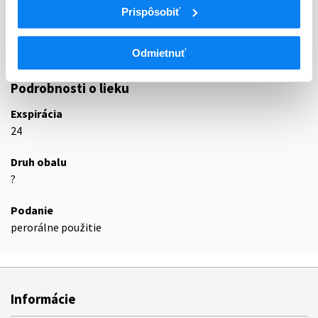
Prispôsobiť
C03D
DIURETIKÁ ŠETRIACE DRASLÍK
C03DA
Antagonisty aldosterónu
C03DA04
Eplerenón
Odmietnuť
Podrobnosti o lieku
Exspirácia
24
Druh obalu
?
Podanie
perorálne použitie
Informácie