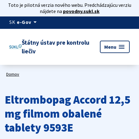
Toto je pilotná verzia nového webu. Predchádzajúcu verziu
nájdete na
povodny.sukl.sk
arrow_drop_down
SK
e-Gov
Štátny ústav pre kontrolu
menu
Menu
liečiv
Domov
Eltrombopag Accord 12,5
mg filmom obalené
tablety 9593E