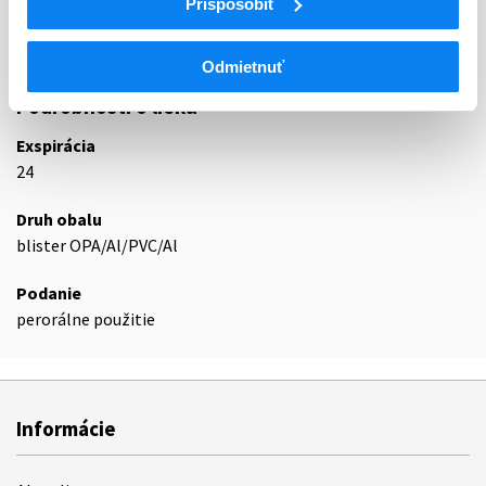
Prispôsobiť
B02BX
Iné systémové hemostatiká
B02BX05
Eltrombopag
Odmietnuť
Podrobnosti o lieku
Exspirácia
24
Druh obalu
blister OPA/Al/PVC/Al
Podanie
perorálne použitie
Informácie