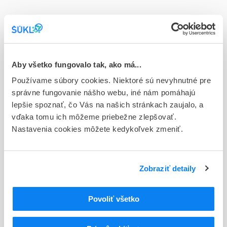
Doplnok
tbl flm 14x12,5 mg (blis.OPA/Al/PVC/Al)
Stav
E - EU registrácia
Aby všetko fungovalo tak, ako má...
Používame súbory cookies. Niektoré sú nevyhnutné pre
Typ registračnej procedúry
správne fungovanie nášho webu, iné nám pomáhajú
Európska
lepšie spoznať, čo Vás na našich stránkach zaujalo, a
vďaka tomu ich môžeme priebežne zlepšovať.
Držiteľ, krajina
Nastavenia cookies môžete kedykoľvek zmeniť.
Accord Healthcare S.L.U, Španielsko
Indikačná skupina
16 - ANTICOAGULANTIA (FIBRINOLYTICA, ANTIFIBRINOL.)
Zobraziť detaily
ATC
Povoliť všetko
B
KRV A KRVOTVORNÉ ORGÁNY
B02
ANTIHEMORAGIKÁ (HEMOSTATIKÁ)
B02B
LOKÁLNE HEMOSTATIKÁ, KOMBINÁCIE