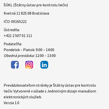
ŠÚKL (Štátny ústav pre kontrolu liečiv)
Kvetná 11 825 08 Bratislava
IČO: 00165221
Ústredňa:
+421 2 507 01 111
Podateľňa:
Pondelok – Piatok: 9:00 – 14:00
Obedná prestávka:
12:00 – 13:00
Prevádzkovateľom stránky je Štátny ústav pre kontrolu
Items
liečiv. Vytvorené v súlade s Jednotným dizajn manuálom
elektronických služieb.
Verzia 1.0