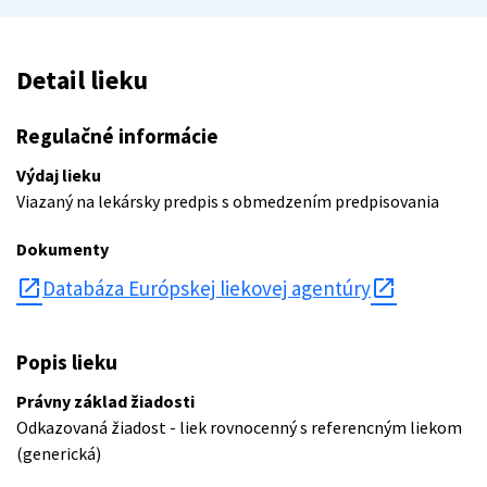
Detail lieku
Regulačné informácie
Výdaj lieku
Viazaný na lekársky predpis s obmedzením predpisovania
Dokumenty
open_in_new
Databáza Európskej liekovej agentúry
Popis lieku
Právny základ žiadosti
Odkazovaná žiadost - liek rovnocenný s referencným liekom
(generická)