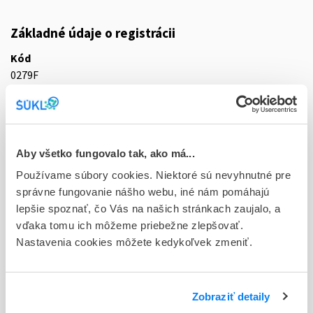
Základné údaje o registrácii
Kód
0279F
Registračné číslo
16/0175/25-S
Doplnok
Aby všetko fungovalo tak, ako má...
tbl flm 10x1x50 mg (blis.OPA/Al/PVC/Al) - jednotk.bal.
Používame súbory cookies. Niektoré sú nevyhnutné pre
správne fungovanie nášho webu, iné nám pomáhajú
Stav
lepšie spoznať, čo Vás na našich stránkach zaujalo, a
R - Aktuálna registrácia
vďaka tomu ich môžeme priebežne zlepšovať.
Nastavenia cookies môžete kedykoľvek zmeniť.
Typ registračnej procedúry
Decentralizovaná
Držiteľ, krajina
Zobraziť detaily
AS Olpha, Lotyšsko