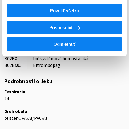
Povoliť všetko
Indikačná skupina
16 - ANTICOAGULANTIA (FIBRINOLYTICA, ANTIFIBRINOL.)
Prispôsobiť
ATC
B
KRV A KRVOTVORNÉ ORGÁNY
Odmietnuť
B02
ANTIHEMORAGIKÁ (HEMOSTATIKÁ)
B02B
LOKÁLNE HEMOSTATIKÁ, KOMBINÁCIE
B02BX
Iné systémové hemostatiká
B02BX05
Eltrombopag
Podrobnosti o lieku
Exspirácia
24
Druh obalu
blister OPA/Al/PVC/Al