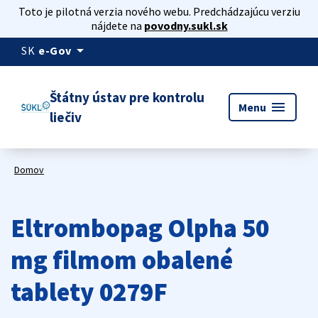
Toto je pilotná verzia nového webu. Predchádzajúcu verziu
nájdete na
povodny.sukl.sk
arrow_drop_down
SK
e-Gov
Štátny ústav pre kontrolu
menu
Menu
liečiv
Domov
Eltrombopag Olpha 50
mg filmom obalené
tablety 0279F