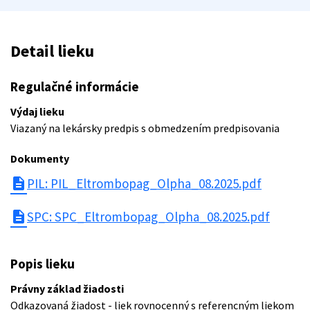
Detail lieku
Regulačné informácie
Výdaj lieku
Viazaný na lekársky predpis s obmedzením predpisovania
Dokumenty
description
PIL: PIL_Eltrombopag_Olpha_08.2025.pdf
description
SPC: SPC_Eltrombopag_Olpha_08.2025.pdf
Popis lieku
Právny základ žiadosti
Odkazovaná žiadost - liek rovnocenný s referencným liekom