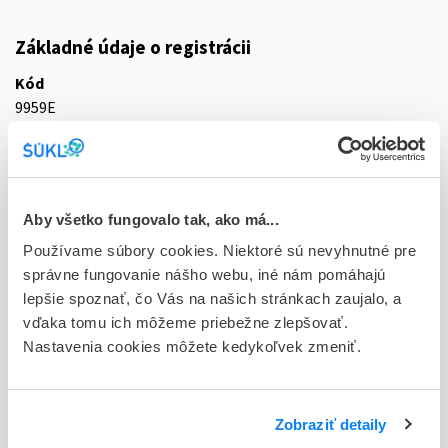
Základné údaje o registrácii
Kód
9959E
Registračné číslo
16/0181/25-S
Doplnok
Aby všetko fungovalo tak, ako má...
tbl flm 28x50 mg (blis.OPA/Al/PVC/Al)
Používame súbory cookies. Niektoré sú nevyhnutné pre
správne fungovanie nášho webu, iné nám pomáhajú
Stav
lepšie spoznať, čo Vás na našich stránkach zaujalo, a
R - Aktuálna registrácia
vďaka tomu ich môžeme priebežne zlepšovať.
Nastavenia cookies môžete kedykoľvek zmeniť.
Typ registračnej procedúry
Decentralizovaná
Držiteľ, krajina
Zobraziť detaily
STADA Arzneimittel AG, Nemecko