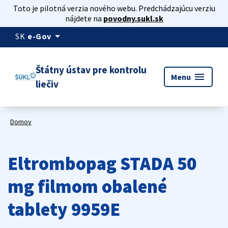
Toto je pilotná verzia nového webu. Predchádzajúcu verziu
nájdete na
povodny.sukl.sk
arrow_drop_down
SK
e-Gov
Štátny ústav pre kontrolu
menu
Menu
liečiv
Domov
Eltrombopag STADA 50
mg filmom obalené
tablety 9959E