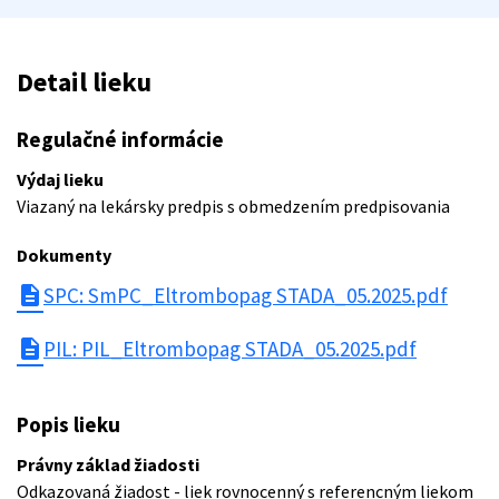
Detail lieku
Regulačné informácie
Výdaj lieku
Viazaný na lekársky predpis s obmedzením predpisovania
Dokumenty
description
SPC: SmPC_Eltrombopag STADA_05.2025.pdf
description
PIL: PIL_Eltrombopag STADA_05.2025.pdf
Popis lieku
Právny základ žiadosti
Odkazovaná žiadost - liek rovnocenný s referencným liekom