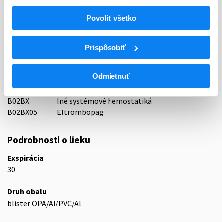
Povoliť všetko
Indikačná skupina
16 - ANTICOAGULANTIA (FIBRINOLYTICA, ANTIFIBRINOL.)
Prispôsobiť
ATC
B
KRV A KRVOTVORNÉ ORGÁNY
Odmietnuť
B02
ANTIHEMORAGIKÁ (HEMOSTATIKÁ)
B02B
LOKÁLNE HEMOSTATIKÁ, KOMBINÁCIE
B02BX
Iné systémové hemostatiká
B02BX05
Eltrombopag
Podrobnosti o lieku
Exspirácia
30
Druh obalu
blister OPA/Al/PVC/Al