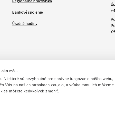
Regionálne pracoviská
Ús
+4
Bankové spojenie
Po
Úradné hodiny
Po
Ob
 ako má...
ovateľa
RSS
Oznamy
Databázy a servis
Základné zásady 
. Niektoré sú nevyhnutné pre správne fungovanie nášho webu,
 čo Vás na našich stránkach zaujalo, a vďaka tomu ich môžeme
ntrolu liečiv. Vytvorené v súlade s Jednotným dizajn manuálom el
okies môžete kedykoľvek zmeniť.