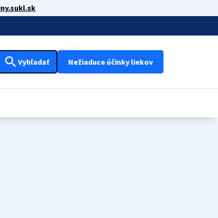
ny.sukl.sk
search
Vyhľadať
Nežiaduce účinky liekov