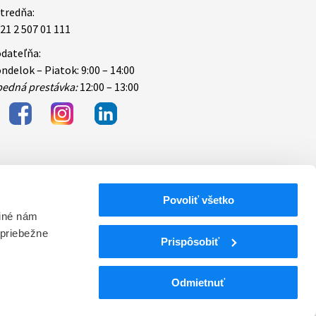
tredňa:
21 2 507 01 111
dateľňa:
ndelok – Piatok: 9:00 – 14:00
edná prestávka:
12:00 – 13:00
Povoliť všetko
bezpečnosti
 iné nám
 priebežne
ektronických
Prispôsobiť
Odmietnuť