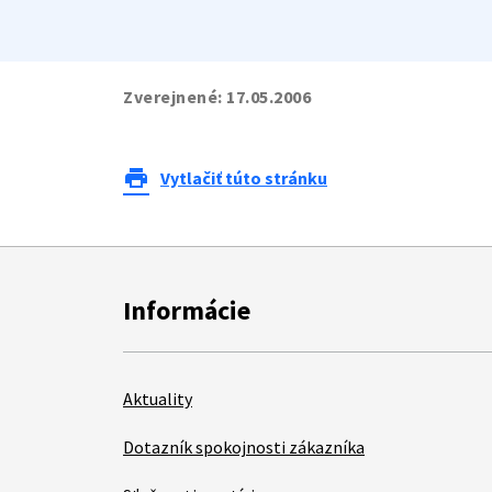
Zverejnené:
17.05.2006
print
Vytlačiť túto stránku
Informácie
Aktuality
Dotazník spokojnosti zákazníka