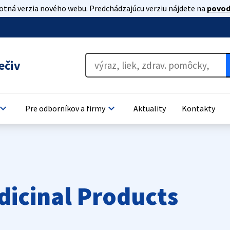
lotná verzia nového webu. Predchádzajúcu verziu nájdete na
povod
ečiv
oard_arrow_down
keyboard_arrow_down
Pre odborníkov a firmy
Aktuality
Kontakty
dicinal Products