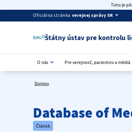
Toto je pi
arrow_drop_down
Oficiálna stránka
verejnej správy SR
Štátny ústav pre kontrolu li
keyboard_arrow_down
keyb
O nás
Pre verejnosť, pacientov a médiá
Domov
Database of Me
Článok