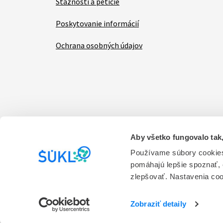
Sťažnosti a petície
Poskytovanie informácií
Ochrana osobných údajov
Aby všetko fungovalo tak,
Items
Vyhlásenie o prístupnosti
Kontakt na prevádzk
Používame súbory cookies
pomáhajú lepšie spoznať,
Prevádzkovateľom stránky je Štátny ústav pre ko
zlepšovať. Nastavenia co
služieb.
Verzia 1.0
Zobraziť detaily