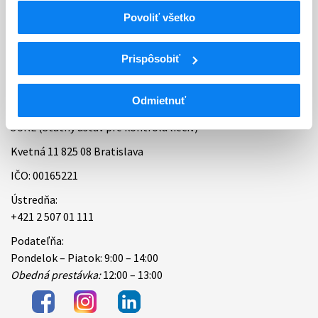
Povoliť všetko
Bankové spojenie
Úradné hodiny
Prispôsobiť
Kontakt
Odmietnuť
ŠÚKL (Štátny ústav pre kontrolu liečiv)
Kvetná 11 825 08 Bratislava
IČO: 00165221
Ústredňa:
+421 2 507 01 111
Podateľňa:
Pondelok – Piatok: 9:00 – 14:00
Obedná prestávka:
12:00 – 13:00