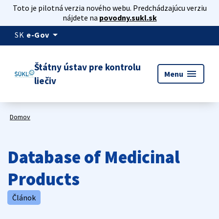
Toto je pilotná verzia nového webu. Predchádzajúcu verziu
nájdete na
povodny.sukl.sk
arrow_drop_down
SK
e-Gov
Štátny ústav pre kontrolu
menu
Menu
liečiv
Domov
Database of Medicinal
Products
Článok