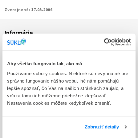
Zverejnené:
17.05.2006
Informácie
Aktuality
Dotazník spokojnosti zákazníka
Aby všetko fungovalo tak, ako má...
Používame súbory cookies. Niektoré sú nevyhnutné pre
Sťažnosti a petície
správne fungovanie nášho webu, iné nám pomáhajú
Poskytovanie informácií
lepšie spoznať, čo Vás na našich stránkach zaujalo, a
vďaka tomu ich môžeme priebežne zlepšovať.
Ochrana osobných údajov
Nastavenia cookies môžete kedykoľvek zmeniť.
Odkazy
Kontakty
Zobraziť detaily
Regionálne pracoviská