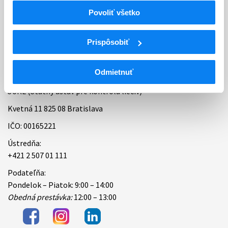
Povoliť všetko
Bankové spojenie
Úradné hodiny
Prispôsobiť
Kontakt
Odmietnuť
ŠÚKL (Štátny ústav pre kontrolu liečiv)
Kvetná 11 825 08 Bratislava
IČO: 00165221
Ústredňa:
+421 2 507 01 111
Podateľňa:
Pondelok – Piatok: 9:00 – 14:00
Obedná prestávka:
12:00 – 13:00