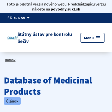
Toto je pilotná verzia nového webu. Predchádzajúcu verziu
nájdete na
povodny.sukl.sk
arrow_drop_down
SK
e-Gov
Štátny ústav pre kontrolu
menu
Menu
liečiv
Domov
Database of Medicinal
Products
Článok