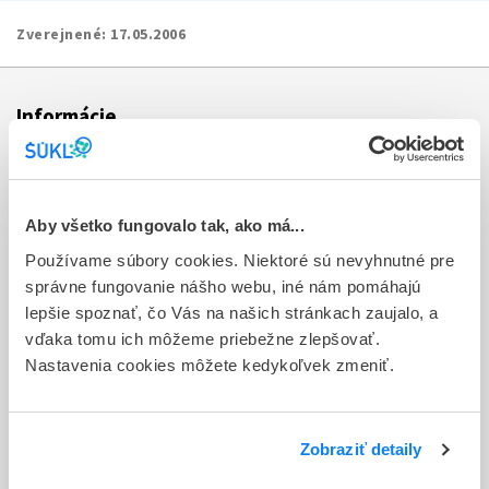
Zverejnené:
17.05.2006
Informácie
Aktuality
Dotazník spokojnosti zákazníka
Aby všetko fungovalo tak, ako má...
Používame súbory cookies. Niektoré sú nevyhnutné pre
Sťažnosti a petície
správne fungovanie nášho webu, iné nám pomáhajú
Poskytovanie informácií
lepšie spoznať, čo Vás na našich stránkach zaujalo, a
vďaka tomu ich môžeme priebežne zlepšovať.
Ochrana osobných údajov
Nastavenia cookies môžete kedykoľvek zmeniť.
Odkazy
Kontakty
Zobraziť detaily
Regionálne pracoviská