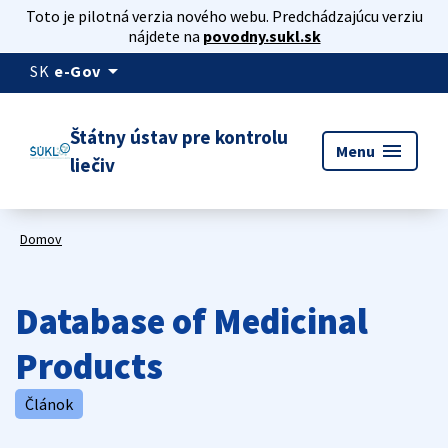
Toto je pilotná verzia nového webu. Predchádzajúcu verziu
nájdete na
povodny.sukl.sk
arrow_drop_down
SK
e-Gov
Štátny ústav pre kontrolu
menu
Menu
liečiv
Domov
Database of Medicinal
Products
Článok