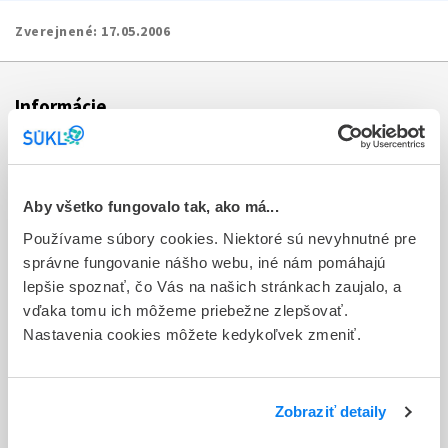
Zverejnené:
17.05.2006
Informácie
Aktuality
Dotazník spokojnosti zákazníka
Aby všetko fungovalo tak, ako má...
Používame súbory cookies. Niektoré sú nevyhnutné pre
Sťažnosti a petície
správne fungovanie nášho webu, iné nám pomáhajú
Poskytovanie informácií
lepšie spoznať, čo Vás na našich stránkach zaujalo, a
vďaka tomu ich môžeme priebežne zlepšovať.
Ochrana osobných údajov
Nastavenia cookies môžete kedykoľvek zmeniť.
Odkazy
Kontakty
Zobraziť detaily
Regionálne pracoviská