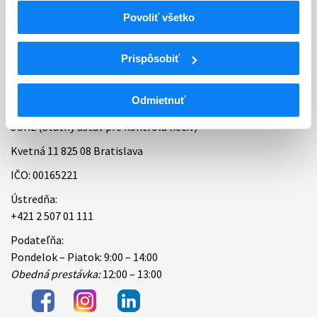
Povoliť všetko
Bankové spojenie
Úradné hodiny
Prispôsobiť
Kontakt
Odmietnuť
ŠÚKL (Štátny ústav pre kontrolu liečiv)
Kvetná 11 825 08 Bratislava
IČO: 00165221
Ústredňa:
+421 2 507 01 111
Podateľňa:
Pondelok – Piatok: 9:00 – 14:00
Obedná prestávka:
12:00 – 13:00