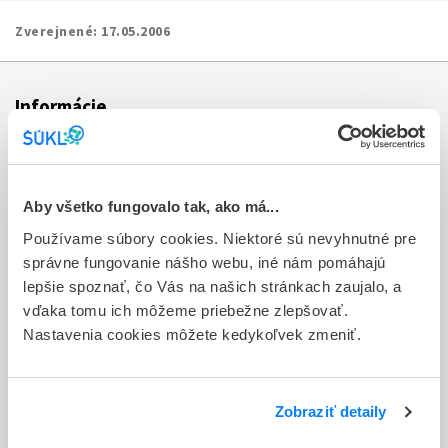
Zverejnené:
17.05.2006
Informácie
Aktuality
Dotazník spokojnosti zákazníka
Aby všetko fungovalo tak, ako má...
Používame súbory cookies. Niektoré sú nevyhnutné pre
Sťažnosti a petície
správne fungovanie nášho webu, iné nám pomáhajú
Poskytovanie informácií
lepšie spoznať, čo Vás na našich stránkach zaujalo, a
vďaka tomu ich môžeme priebežne zlepšovať.
Ochrana osobných údajov
Nastavenia cookies môžete kedykoľvek zmeniť.
Odkazy
Kontakty
Zobraziť detaily
Regionálne pracoviská