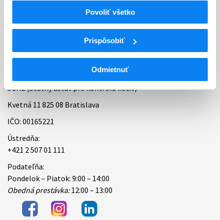
Povoliť všetko
Bankové spojenie
Úradné hodiny
Prispôsobiť
Kontakt
Odmietnuť
ŠÚKL (Štátny ústav pre kontrolu liečiv)
Kvetná 11 825 08 Bratislava
IČO: 00165221
Ústredňa:
+421 2 507 01 111
Podateľňa:
Pondelok – Piatok: 9:00 – 14:00
Obedná prestávka:
12:00 – 13:00