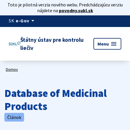
Toto je pilotná verzia nového webu. Predchádzajúcu verziu
nájdete na
povodny.sukl.sk
arrow_drop_down
SK
e-Gov
Štátny ústav pre kontrolu
menu
Menu
liečiv
Domov
Database of Medicinal
Products
Článok