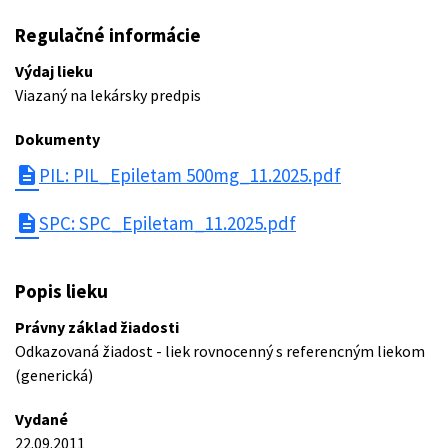
Regulačné informácie
Výdaj lieku
Viazaný na lekársky predpis
Dokumenty
description
PIL: PIL_Epiletam 500mg_11.2025.pdf
description
SPC: SPC_Epiletam_11.2025.pdf
Popis lieku
Právny základ žiadosti
Odkazovaná žiadost - liek rovnocenný s referencným liekom
(generická)
Vydané
22.09.2011