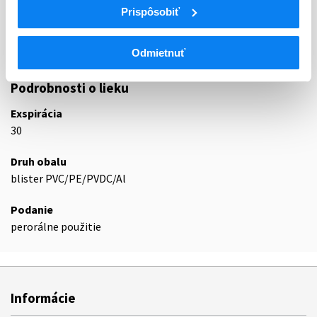
Prispôsobiť
N03A
Antiepileptiká
N03AX
Iné antiepileptiká
N03AX14
Levetiracetam
Odmietnuť
Podrobnosti o lieku
Exspirácia
30
Druh obalu
blister PVC/PE/PVDC/Al
Podanie
perorálne použitie
Informácie