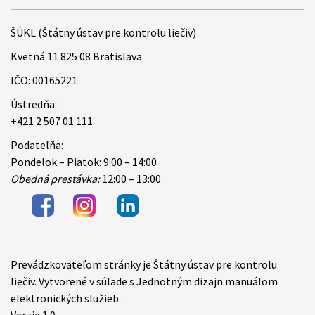
ŠÚKL (Štátny ústav pre kontrolu liečiv)
Kvetná 11 825 08 Bratislava
IČO: 00165221
Ústredňa:
+421 2 507 01 111
Podateľňa:
Pondelok – Piatok: 9:00 – 14:00
Obedná prestávka:
12:00 – 13:00
Prevádzkovateľom stránky je Štátny ústav pre kontrolu
Items
liečiv. Vytvorené v súlade s Jednotným dizajn manuálom
elektronických služieb.