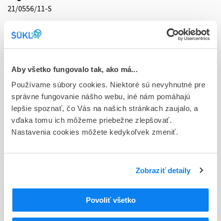
21/0556/11-S
Doplnok
tbl flm 10x500 mg (blis.Al/PVC/PE/PVDC)
Stav
Aby všetko fungovalo tak, ako má...
D - Registrácia bez obmedzenia platnosti
Používame súbory cookies. Niektoré sú nevyhnutné pre
Typ registračnej procedúry
správne fungovanie nášho webu, iné nám pomáhajú
Decentralizovaná
lepšie spoznať, čo Vás na našich stránkach zaujalo, a
vďaka tomu ich môžeme priebežne zlepšovať.
Držiteľ, krajina
Nastavenia cookies môžete kedykoľvek zmeniť.
Egis Pharmaceuticals PLC, Maďarsko
Indikačná skupina
Zobraziť detaily
21 - ANTIEPILEPTICA, ANTICONVULSIVA
ATC
Povoliť všetko
N
Centrálna nervová sústava
N03
Antiepileptiká