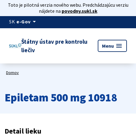
Toto je pilotná verzia nového webu. Predchádzajúcu verziu
nájdete na
povodny.sukl.sk
arrow_drop_down
SK
e-Gov
Štátny ústav pre kontrolu
menu
Menu
liečiv
Domov
Epiletam 500 mg 10918
Detail lieku