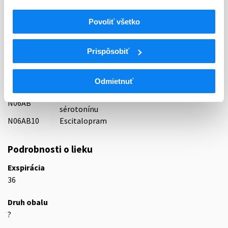
Indikačná skupina
Povoliť všetko
30 - ANTIDEPRESSIVA
ATC
Prispôsobiť
N
Centrálna nervová sústava
N06
Psychoanaleptiká
Odmietnuť
N06A
Antidepresíva
Selektívne inhibítory spätného vychytávania
N06AB
sérotonínu
N06AB10
Escitalopram
Podrobnosti o lieku
Exspirácia
36
Druh obalu
?