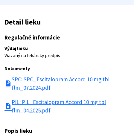
Detail lieku
Regulačné informácie
Výdaj lieku
Viazaný na lekársky predpis
Dokumenty
SPC: SPC_Escitalopram Accord 10 mg tbl
description
flm_07.2024.pdf
PIL: PIL_Escitalopram Accord 10 mg tbl
description
flm_04.2025.pdf
Popis lieku