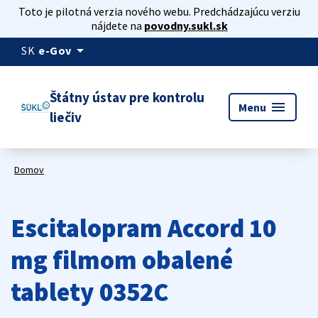
Toto je pilotná verzia nového webu. Predchádzajúcu verziu
nájdete na
povodny.sukl.sk
arrow_drop_down
SK
e-Gov
Štátny ústav pre kontrolu
menu
Menu
liečiv
Domov
Escitalopram Accord 10
mg filmom obalené
tablety 0352C