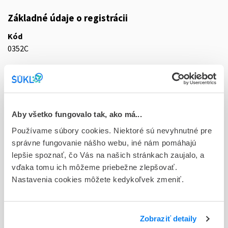
Základné údaje o registrácii
Kód
0352C
Registračné číslo
30/0328/16-S
Doplnok
Aby všetko fungovalo tak, ako má...
tbl flm 14x10 mg (blis.Al/Al)
Používame súbory cookies. Niektoré sú nevyhnutné pre
Stav
správne fungovanie nášho webu, iné nám pomáhajú
D - Registrácia bez obmedzenia platnosti
lepšie spoznať, čo Vás na našich stránkach zaujalo, a
vďaka tomu ich môžeme priebežne zlepšovať.
Typ registračnej procedúry
Nastavenia cookies môžete kedykoľvek zmeniť.
Vzájomné uznávanie (mutual recognition proc.)
Držiteľ, krajina
Zobraziť detaily
Accord Healthcare Polska Sp. z o.o., Poľsko