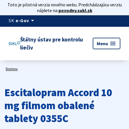
Toto je pilotná verzia nového webu. Predchádzajúcu verziu
nájdete na
povodny.sukl.sk
arrow_drop_down
SK
e-Gov
Štátny ústav pre kontrolu
menu
Menu
liečiv
Domov
Escitalopram Accord 10
mg filmom obalené
tablety 0355C