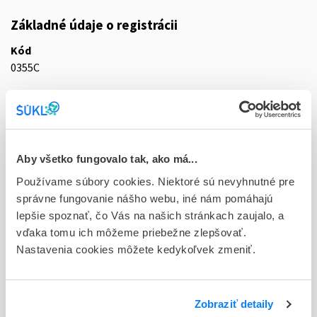
Základné údaje o registrácii
Kód
0355C
Registračné číslo
30/0328/16-S
Doplnok
Aby všetko fungovalo tak, ako má...
tbl flm 98x10 mg (blis.Al/Al)
Používame súbory cookies. Niektoré sú nevyhnutné pre
Stav
správne fungovanie nášho webu, iné nám pomáhajú
D - Registrácia bez obmedzenia platnosti
lepšie spoznať, čo Vás na našich stránkach zaujalo, a
vďaka tomu ich môžeme priebežne zlepšovať.
Typ registračnej procedúry
Nastavenia cookies môžete kedykoľvek zmeniť.
Vzájomné uznávanie (mutual recognition proc.)
Držiteľ, krajina
Zobraziť detaily
Accord Healthcare Polska Sp. z o.o., Poľsko