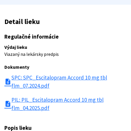
Detail lieku
Regulačné informácie
Výdaj lieku
Viazaný na lekársky predpis
Dokumenty
SPC: SPC_Escitalopram Accord 10 mg tbl
description
flm_07.2024.pdf
PIL: PIL_Escitalopram Accord 10 mg tbl
description
flm_04.2025.pdf
Popis lieku