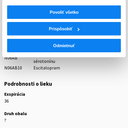
Indikačná skupina
Povoliť všetko
30 - ANTIDEPRESSIVA
ATC
Prispôsobiť
N
Centrálna nervová sústava
N06
Psychoanaleptiká
Odmietnuť
N06A
Antidepresíva
Selektívne inhibítory spätného vychytávania
N06AB
sérotonínu
N06AB10
Escitalopram
Podrobnosti o lieku
Exspirácia
36
Druh obalu
?