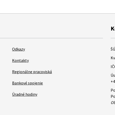
K
Odkazy
ŠÚ
Kv
Kontakty
IČ
Regionálne pracoviská
Ús
+4
Bankové spojenie
Po
Úradné hodiny
Po
Ob