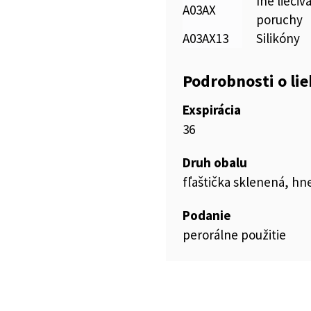
Iné lieči
A03AX
poruchy
A03AX13
Silikóny
Podrobnosti o li
Exspirácia
36
Druh obalu
fľaštička sklenená, h
Podanie
perorálne použitie