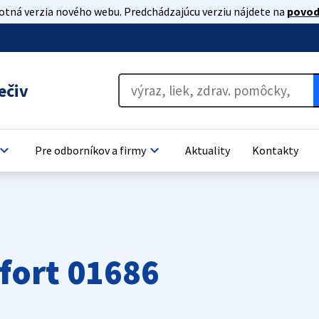
lotná verzia nového webu. Predchádzajúcu verziu nájdete na
povod
ečiv
oard_arrow_down
keyboard_arrow_down
Pre odborníkov a firmy
Aktuality
Kontakty
fort 01686