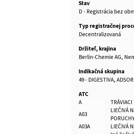
Stav
D - Registrácia bez ob
Typ registračnej pro
Decentralizovaná
Držiteľ, krajina
Berlin-Chemie AG, Ne
Indikačná skupina
49 - DIGESTIVA, ADSO
ATC
A
TRÁVIACI
LIEČIVÁ 
A03
PORUCH
A03A
LIEČIVÁ 