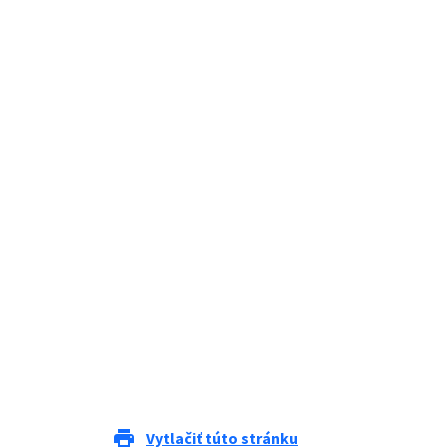
print
Vytlačiť túto stránku