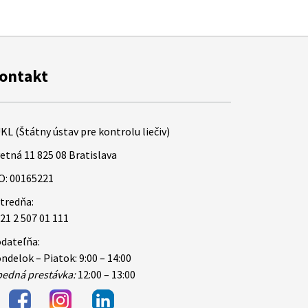
ontakt
KL (Štátny ústav pre kontrolu liečiv)
etná 11 825 08 Bratislava
O: 00165221
tredňa:
21 2 507 01 111
dateľňa:
ndelok – Piatok: 9:00 – 14:00
edná prestávka:
12:00 – 13:00