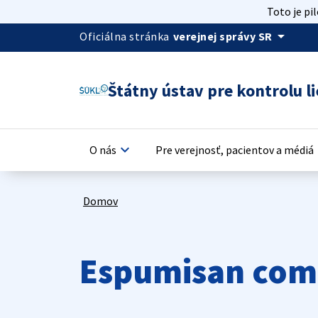
Toto je pi
arrow_drop_down
Oficiálna stránka
verejnej správy SR
Štátny ústav pre kontrolu li
keyboard_arrow_down
keyb
O nás
Pre verejnosť, pacientov a médiá
Domov
Espumisan com