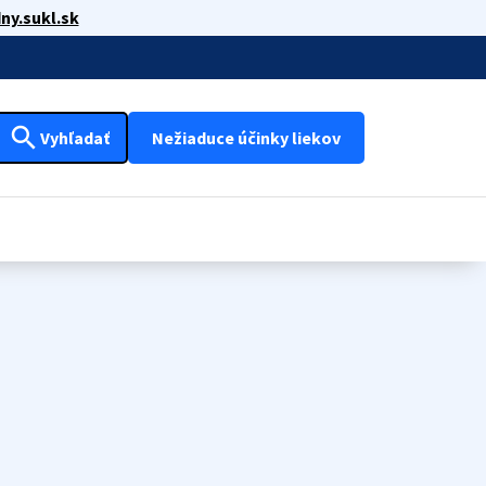
ny.sukl.sk
search
Vyhľadať
Nežiaduce účinky liekov