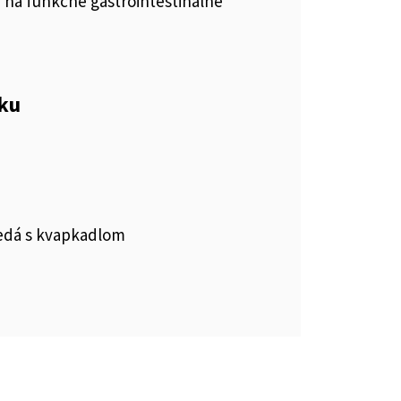
vá na funkčné gastrointestinálne
eku
nedá s kvapkadlom