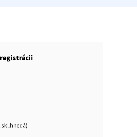
registrácii
a.skl.hnedá)