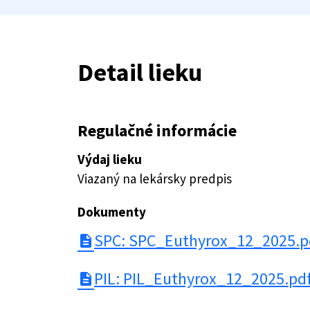
Detail lieku
Regulačné informácie
Výdaj lieku
Viazaný na lekársky predpis
Dokumenty
SPC: SPC_Euthyrox_12_2025.p
description
PIL: PIL_Euthyrox_12_2025.pd
description