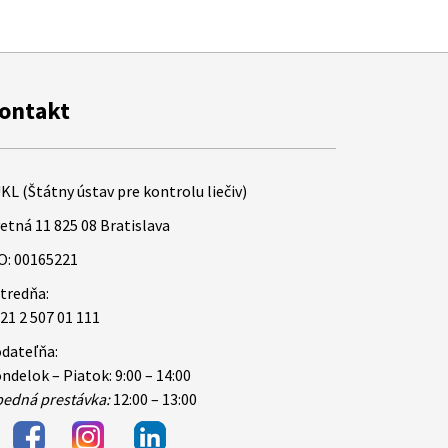
ontakt
KL (Štátny ústav pre kontrolu liečiv)
etná 11 825 08 Bratislava
O: 00165221
tredňa:
21 2 507 01 111
dateľňa:
ndelok – Piatok: 9:00 – 14:00
edná prestávka:
12:00 – 13:00