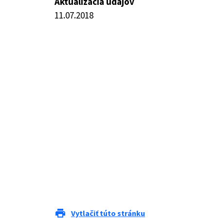
Aktualizácia údajov
11.07.2018
print
Vytlačiť túto stránku