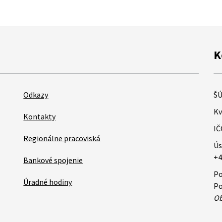
K
Odkazy
ŠÚ
Kv
Kontakty
IČ
Regionálne pracoviská
Ús
+4
Bankové spojenie
Po
Úradné hodiny
Po
Ob