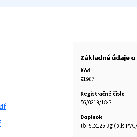
Základné údaje o 
Kód
91967
Registračné číslo
56/0219/18-S
df
Doplnok
f
tbl 50x125 µg (blis.PVC/