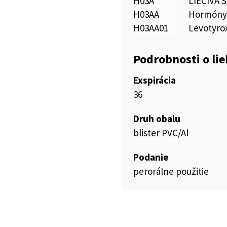
H03A
LIEČIVÁ 
H03AA
Hormóny 
H03AA01
Levotyrox
Podrobnosti o li
Exspirácia
36
Druh obalu
blister PVC/Al
Podanie
perorálne použitie