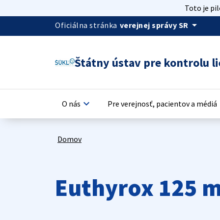
Toto je pi
arrow_drop_down
Oficiálna stránka
verejnej správy SR
Štátny ústav pre kontrolu li
keyboard_arrow_down
keyb
O nás
Pre verejnosť, pacientov a médiá
Domov
Euthyrox 125 