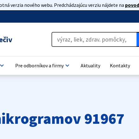
lotná verzia nového webu. Predchádzajúcu verziu nájdete na
povod
ečiv
oard_arrow_down
keyboard_arrow_down
Pre odborníkov a firmy
Aktuality
Kontakty
mikrogramov 91967