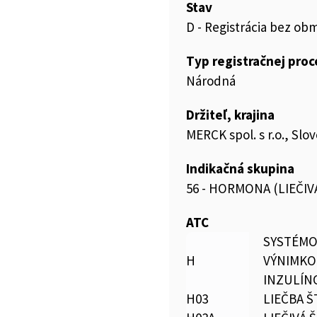
Stav
D - Registrácia bez ob
Typ registračnej pro
Národná
Držiteľ, krajina
MERCK spol. s r.o., Slo
Indikačná skupina
56 - HORMONA (LIEČI
ATC
SYSTÉMO
H
VÝNIMKO
INZULÍN
H03
LIEČBA Š