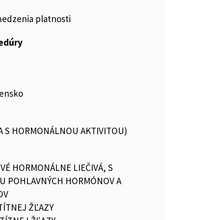
medzenia platnosti
cedúry
vensko
VA S HORMONÁLNOU AKTIVITOU)
VÉ HORMONÁLNE LIEČIVÁ, S
U POHLAVNÝCH HORMÓNOV A
OV
TÍTNEJ ŽĽAZY