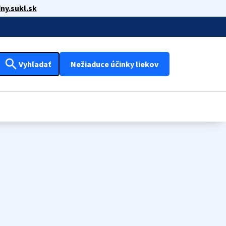
ny.sukl.sk
search
Vyhľadať
Nežiaduce účinky liekov