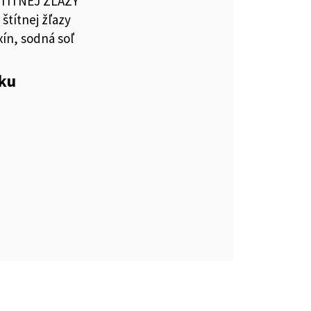
ŠTÍTNEJ ŽĽAZY
štítnej žľazy
ín, sodná soľ
eku