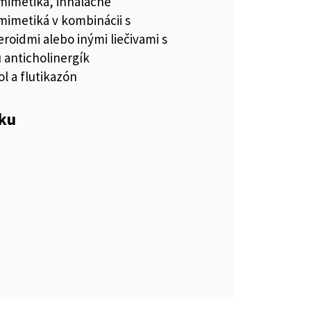
imetiká, inhalačné
imetiká v kombinácii s
eroidmi alebo inými liečivami s
 anticholinergík
l a flutikazón
eku