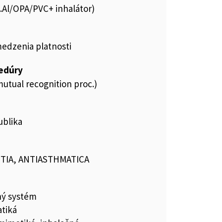
s.Al/OPA/PVC+ inhalátor)
medzenia platnosti
cedúry
utual recognition proc.)
ublika
TIA, ANTIASTHMATICA
ný systém
tiká