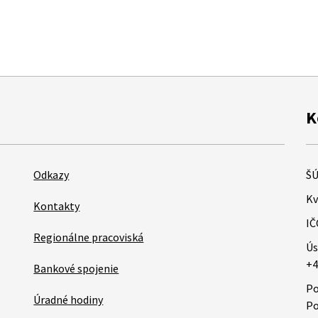
K
Odkazy
ŠÚ
Kv
Kontakty
IČ
Regionálne pracoviská
Ús
+4
Bankové spojenie
Po
Úradné hodiny
Po