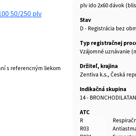
plv ido 2x60 dávok (bli
100 50/250 plv
Stav
D - Registrácia bez ob
Typ registračnej pro
Vzájomné uznávanie (m
Držiteľ, krajina
aní s referencným liekom
Zentiva k.s., Česká rep
Indikačná skupina
14 - BRONCHODILATAN
ATC
R
Respirač
R03
Antiastma