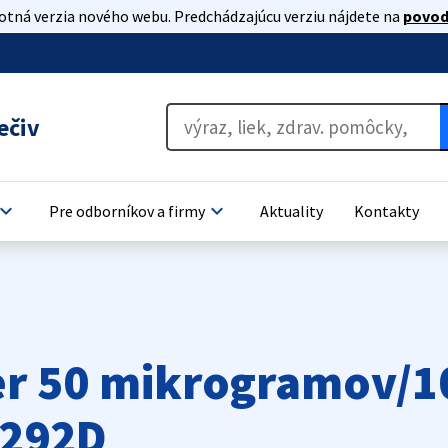
lotná verzia nového webu. Predchádzajúcu verziu nájdete na
povod
ečiv
oard_arrow_down
keyboard_arrow_down
Pre odborníkov a firmy
Aktuality
Kontakty
er 50 mikrogramov/1
6292D