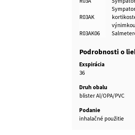
R03A
Sympatom
Sympatom
R03AK
kortikost
výnimkou
R03AK06
Salmetero
Podrobnosti o li
Exspirácia
36
Druh obalu
blister Al/OPA/PVC
Podanie
inhalačné použitie