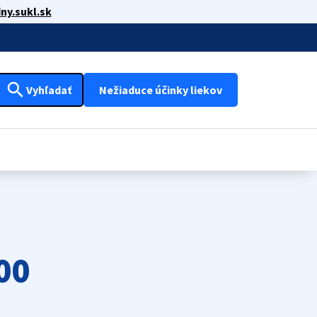
ny.sukl.sk
search
Vyhľadať
Nežiaduce účinky liekov
00