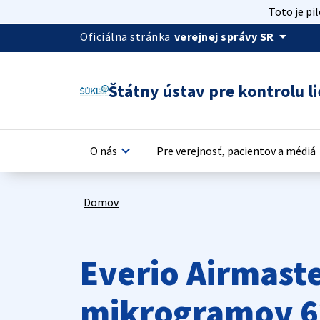
Toto je pi
arrow_drop_down
Oficiálna stránka
verejnej správy SR
Štátny ústav pre kontrolu li
keyboard_arrow_down
keyb
O nás
Pre verejnosť, pacientov a médiá
Domov
Everio Airmast
mikrogramov 