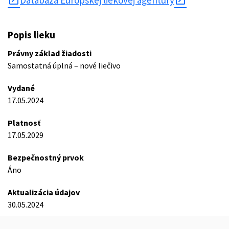
open_in_new
Databáza Európskej liekovej agentúry
Popis lieku
Právny základ žiadosti
Samostatná úplná – nové liečivo
Vydané
17.05.2024
Platnosť
17.05.2029
Bezpečnostný prvok
Áno
Aktualizácia údajov
30.05.2024