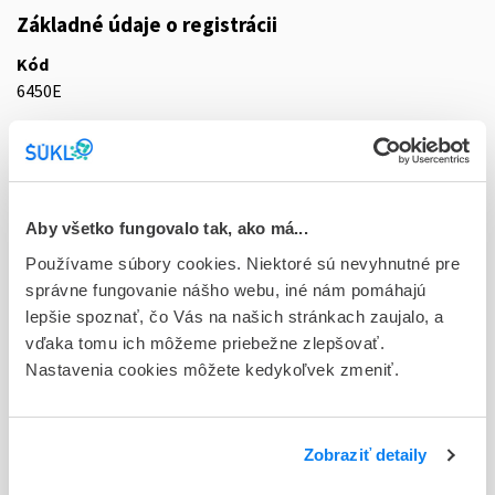
Základné údaje o registrácii
Kód
6450E
Registračné číslo
EU/1/24/1802/003
Doplnok
Aby všetko fungovalo tak, ako má...
cps dur 168 (3x56)x200 mg (blis.PVC/PE/PVDC/Al - multibal.)
Používame súbory cookies. Niektoré sú nevyhnutné pre
Stav
správne fungovanie nášho webu, iné nám pomáhajú
E - EU registrácia
lepšie spoznať, čo Vás na našich stránkach zaujalo, a
vďaka tomu ich môžeme priebežne zlepšovať.
Typ registračnej procedúry
Nastavenia cookies môžete kedykoľvek zmeniť.
Európska - orphan
Držiteľ, krajina
Zobraziť detaily
Novartis Europharm Limited, Írsko