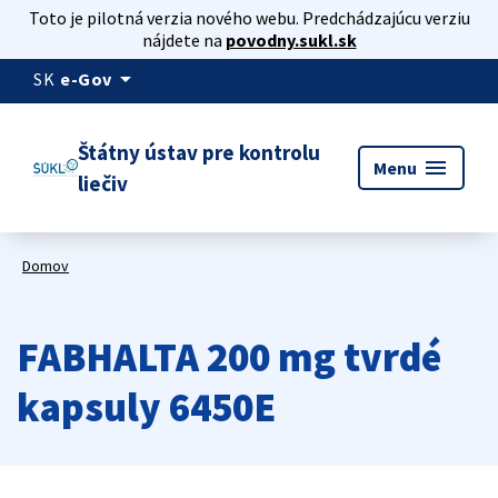
Toto je pilotná verzia nového webu. Predchádzajúcu verziu
nájdete na
povodny.sukl.sk
arrow_drop_down
SK
e-Gov
Štátny ústav pre kontrolu
menu
Menu
liečiv
Domov
FABHALTA 200 mg tvrdé
kapsuly 6450E