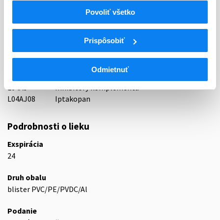
Indikačná skupina
Povoliť všetko
59 - IMMUNOPRAEPARATA
Prispôsobiť
ATC
L
Cytostatiká a imunomodulátory
L04
Imunosupresíva (zmena WHO)
Odmietnuť
L04A
Imunosupresíva (zmena WHO)
L04AJ
Inhibítory komplementu
L04AJ08
Iptakopan
Podrobnosti o lieku
Exspirácia
24
Druh obalu
blister PVC/PE/PVDC/Al
Podanie