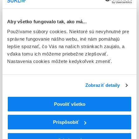
Typ registračnej procedúry
Národná
Aby všetko fungovalo tak, ako má...
Držiteľ, krajina
Používame súbory cookies. Niektoré sú nevyhnutné pre
UNIMED PHARMA, spol. s r.o., Slovensko
správne fungovanie nášho webu, iné nám pomáhajú
lepšie spoznať, čo Vás na našich stránkach zaujalo, a
Indikačná skupina
vďaka tomu ich môžeme priebežne zlepšovať.
64 - OPHTHALMOLOGICA
Nastavenia cookies môžete kedykoľvek zmeniť.
ATC
S
Zmyslové orgány
Zobraziť detaily
S01
Oftalmologiká
S01F
Mydriatiká a cykloplegiká
Sympatomimetiká s výnimkou
Povoliť všetko
S01FB
antiglaukomatík
S01FB01
Fenylefrín
Prispôsobiť
Podrobnosti o lieku