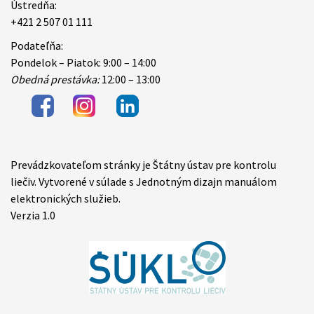
Ústredňa:
+421 2 507 01 111
Podateľňa:
Pondelok – Piatok: 9:00 – 14:00
Obedná prestávka:
12:00 – 13:00
Prevádzkovateľom stránky je Štátny ústav pre kontrolu
Items
liečiv. Vytvorené v súlade s Jednotným dizajn manuálom
elektronických služieb.
Verzia 1.0