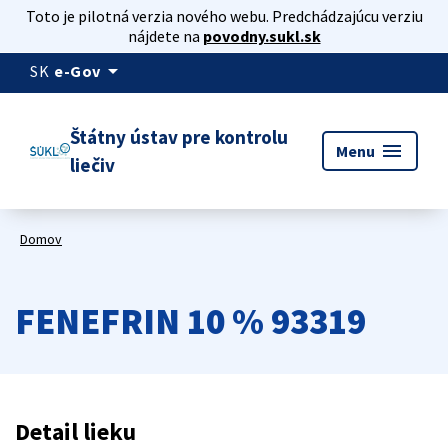
Toto je pilotná verzia nového webu. Predchádzajúcu verziu
nájdete na
povodny.sukl.sk
arrow_drop_down
SK
e-Gov
Štátny ústav pre kontrolu
menu
Menu
liečiv
Domov
FENEFRIN 10 % 93319
Detail lieku