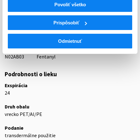
Povoliť všetko
65 - ANALGETICA - ANODYNA
ATC
Prispôsobiť
N
Centrálna nervová sústava
N02
Analgetiká
Odmietnuť
N02A
Opioidné analgetiká (anodyná)
N02AB
Deriváty fenylpiperidínu
N02AB03
Fentanyl
Podrobnosti o lieku
Exspirácia
24
Druh obalu
vrecko PET/Al/PE
Podanie
transdermálne použitie