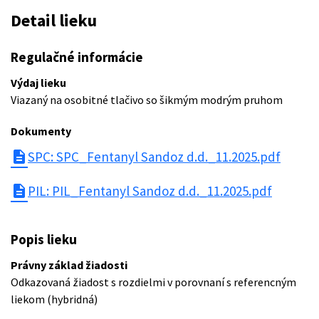
Detail lieku
Regulačné informácie
Výdaj lieku
Viazaný na osobitné tlačivo so šikmým modrým pruhom
Dokumenty
description
SPC: SPC_Fentanyl Sandoz d.d._11.2025.pdf
description
PIL: PIL_Fentanyl Sandoz d.d._11.2025.pdf
Popis lieku
Právny základ žiadosti
Odkazovaná žiadost s rozdielmi v porovnaní s referencným
liekom (hybridná)