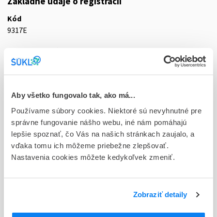
Základné údaje o registrácii
Kód
9317E
Registračné číslo
65/0067/25-S
Doplnok
emp tdm 16x75 mikrogramov/h (vre. PET/Al/PE)
Aby všetko fungovalo tak, ako má...
Používame súbory cookies. Niektoré sú nevyhnutné pre
Stav
správne fungovanie nášho webu, iné nám pomáhajú
R - Aktuálna registrácia
lepšie spoznať, čo Vás na našich stránkach zaujalo, a
vďaka tomu ich môžeme priebežne zlepšovať.
Typ registračnej procedúry
Nastavenia cookies môžete kedykoľvek zmeniť.
Decentralizovaná
Držiteľ, krajina
Sandoz Pharmaceuticals d.d., Slovinsko
Zobraziť detaily
Indikačná skupina