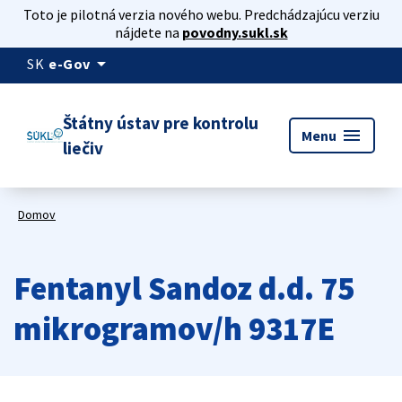
Toto je pilotná verzia nového webu. Predchádzajúcu verziu
nájdete na
povodny.sukl.sk
arrow_drop_down
SK
e-Gov
Štátny ústav pre kontrolu
menu
Menu
liečiv
Domov
Fentanyl Sandoz d.d. 75
mikrogramov/h 9317E