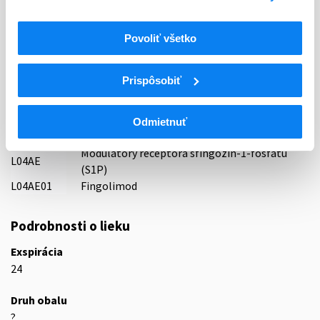
AS Olpha, Lotyšsko
Indikačná skupina
Povoliť všetko
59 - IMMUNOPRAEPARATA
Prispôsobiť
ATC
L
Cytostatiká a imunomodulátory
L04
Imunosupresíva (zmena WHO)
Odmietnuť
L04A
Imunosupresíva (zmena WHO)
Modulátory receptora sfingozín-1-fosfátu
L04AE
(S1P)
L04AE01
Fingolimod
Podrobnosti o lieku
Exspirácia
24
Druh obalu
?