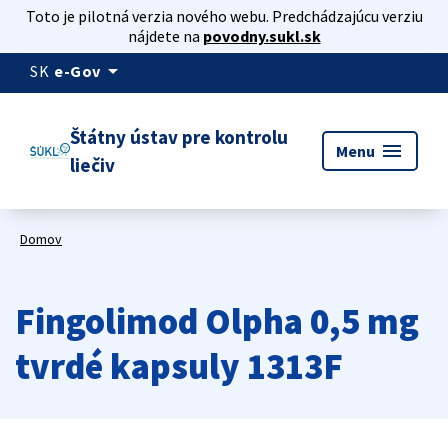
Toto je pilotná verzia nového webu. Predchádzajúcu verziu
nájdete na
povodny.sukl.sk
arrow_drop_down
SK
e-Gov
Štátny ústav pre kontrolu
menu
Menu
liečiv
Domov
Fingolimod Olpha 0,5 mg
tvrdé kapsuly 1313F