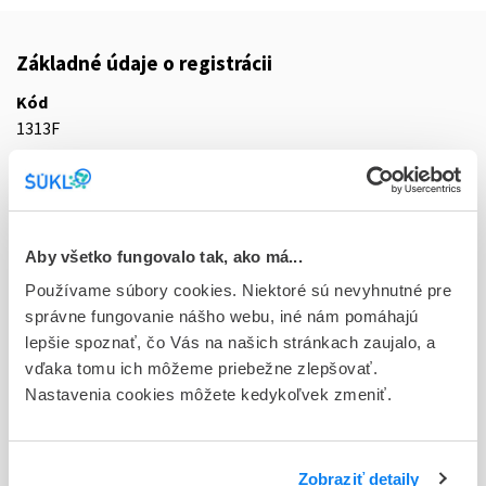
Základné údaje o registrácii
Kód
1313F
Registračné číslo
59/0324/25-S
Doplnok
Aby všetko fungovalo tak, ako má...
cps dur 28x0,5 mg (blis.PVC/PE/PVDC/Al)
Používame súbory cookies. Niektoré sú nevyhnutné pre
správne fungovanie nášho webu, iné nám pomáhajú
Stav
lepšie spoznať, čo Vás na našich stránkach zaujalo, a
R - Aktuálna registrácia
vďaka tomu ich môžeme priebežne zlepšovať.
Nastavenia cookies môžete kedykoľvek zmeniť.
Typ registračnej procedúry
Decentralizovaná
Držiteľ, krajina
Zobraziť detaily