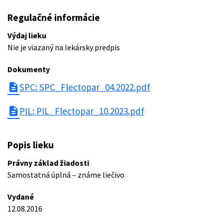
Regulačné informácie
Výdaj lieku
Nie je viazaný na lekársky predpis
Dokumenty
description
SPC: SPC_Flectopar_04.2022.pdf
description
PIL: PIL_Flectopar_10.2023.pdf
Popis lieku
Právny základ žiadosti
Samostatná úplná – známe liečivo
Vydané
12.08.2016