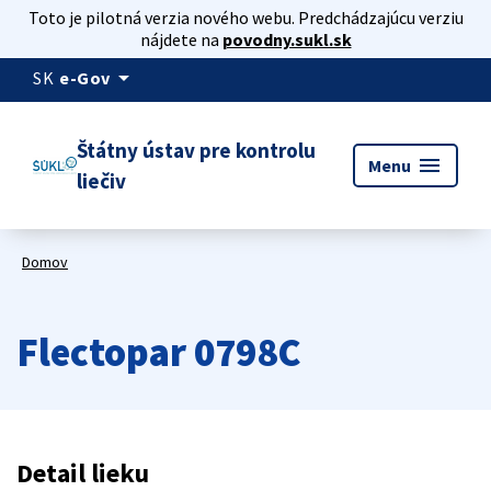
Toto je pilotná verzia nového webu. Predchádzajúcu verziu
nájdete na
povodny.sukl.sk
arrow_drop_down
SK
e-Gov
Štátny ústav pre kontrolu
menu
Menu
liečiv
Domov
Flectopar 0798C
Detail lieku