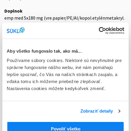
Doplnok
emp med 5x180 mg (vre.papier/PE/Al/kopol.etylénmetakryl.
kys.)
Stav
D - Registrácia bez obmedzenia platnosti
Aby všetko fungovalo tak, ako má...
Typ registračnej procedúry
Používame súbory cookies. Niektoré sú nevyhnutné pre
Decentralizovaná
správne fungovanie nášho webu, iné nám pomáhajú
lepšie spoznať, čo Vás na našich stránkach zaujalo, a
Držiteľ, krajina
vďaka tomu ich môžeme priebežne zlepšovať.
IBSA Slovakia s.r.o., Slovensko
Nastavenia cookies môžete kedykoľvek zmeniť.
Indikačná skupina
29 - ANTIRHEUMATICA, ANTIPHLOGISTICA, ANTIURATICA
Zobraziť detaily
ATC
M
Muskuloskeletálny systém
Povoliť všetko
Liečivá proti bolesti kĺbov a svalov na lokálne