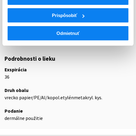
M02
použitie
Liečivá proti bolesti kĺbov a svalov na lokálne
Prispôsobiť
M02A
použitie
Nesteroidové antiflogistiká na lokálne
M02AA
Odmietnuť
použitie
M02AA15
Diklofenak
Podrobnosti o lieku
Exspirácia
36
Druh obalu
vrecko papier/PE/Al/kopol.etylénmetakryl. kys.
Podanie
dermálne použitie