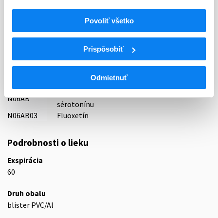
Indikačná skupina
Povoliť všetko
30 - ANTIDEPRESSIVA
ATC
Prispôsobiť
N
Centrálna nervová sústava
N06
Psychoanaleptiká
Odmietnuť
N06A
Antidepresíva
Selektívne inhibítory spätného vychytávania
N06AB
sérotonínu
N06AB03
Fluoxetín
Podrobnosti o lieku
Exspirácia
60
Druh obalu
blister PVC/Al