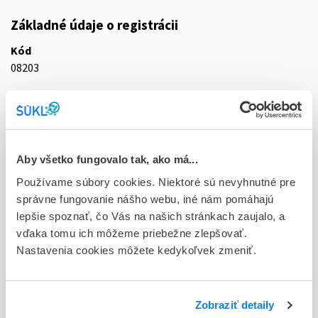
Základné údaje o registrácii
Kód
08203
Registračné číslo
30/0280/11-S
Doplnok
Aby všetko fungovalo tak, ako má...
tbl flm 20x20 mg (blis.PVC/Al)
Používame súbory cookies. Niektoré sú nevyhnutné pre
Stav
správne fungovanie nášho webu, iné nám pomáhajú
D - Registrácia bez obmedzenia platnosti
lepšie spoznať, čo Vás na našich stránkach zaujalo, a
vďaka tomu ich môžeme priebežne zlepšovať.
Typ registračnej procedúry
Nastavenia cookies môžete kedykoľvek zmeniť.
Decentralizovaná
Držiteľ, krajina
Zobraziť detaily
Vitabalans Oy, Fínsko