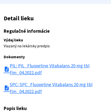
Detail lieku
Regulačné informácie
Výdaj lieku
Viazaný na lekársky predpis
Dokumenty
PIL: PIL_Fluoxetine Vitabalans 20 mg tbl
description
flm_04.2022.pdf
SPC: SPC_Fluoxetine Vitabalans 20 mg tbl
description
flm_04.2022.pdf
Popis lieku