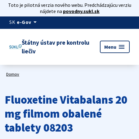
Toto je pilotná verzia nového webu. Predchádzajúcu verziu
nájdete na
povodny.sukl.sk
arrow_drop_down
SK
e-Gov
Štátny ústav pre kontrolu
menu
Menu
liečiv
Domov
Fluoxetine Vitabalans 20
mg filmom obalené
tablety 08203