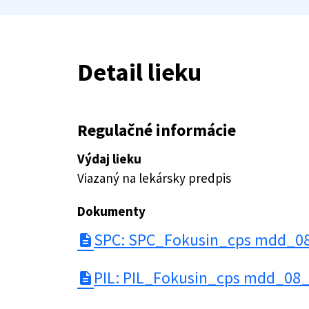
Detail lieku
Regulačné informácie
Výdaj lieku
Viazaný na lekársky predpis
Dokumenty
SPC: SPC_Fokusin_cps mdd_0
description
PIL: PIL_Fokusin_cps mdd_08_
description