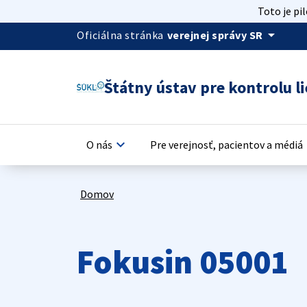
Toto je pi
arrow_drop_down
Oficiálna stránka
verejnej správy SR
Štátny ústav pre kontrolu li
keyboard_arrow_down
keyb
O nás
Pre verejnosť, pacientov a médiá
Domov
Fokusin 05001