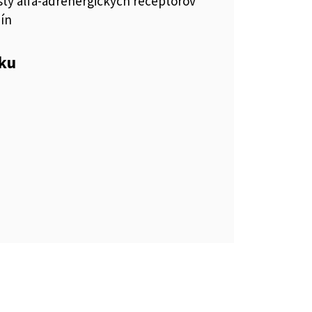
sty alfa-adrenergických receptorov
ín
eku