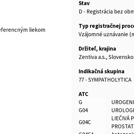
Stav
D - Registrácia bez ob
Typ registračnej pro
referencným liekom
Vzájomné uznávanie (m
Držiteľ, krajina
Zentiva a.s., Slovensko
Indikačná skupina
77 - SYMPATHOLYTICA
ATC
G
UROGENI
G04
UROLOG
LIEČIVÁ
G04C
PROSTAT