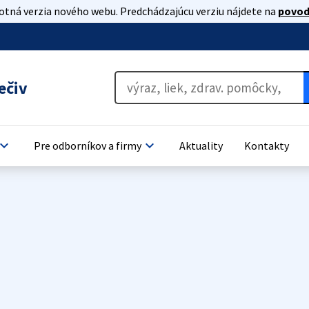
lotná verzia nového webu. Predchádzajúcu verziu nájdete na
povod
ečiv
oard_arrow_down
keyboard_arrow_down
Pre odborníkov a firmy
Aktuality
Kontakty