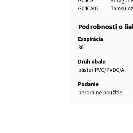
G04CA
Antagoni
G04CA02
Tamsuloz
Podrobnosti o li
Exspirácia
36
Druh obalu
blister PVC/PVDC/Al
Podanie
perorálne použitie