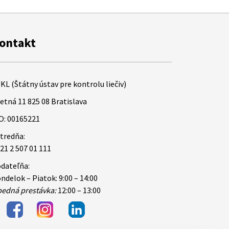
ontakt
KL (Štátny ústav pre kontrolu liečiv)
etná 11 825 08 Bratislava
O: 00165221
tredňa:
21 2 507 01 111
dateľňa:
ndelok – Piatok: 9:00 – 14:00
edná prestávka:
12:00 – 13:00