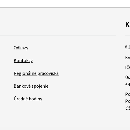
K
Odkazy
ŠÚ
Kv
Kontakty
IČ
Regionálne pracoviská
Ús
+4
Bankové spojenie
Po
Úradné hodiny
Po
Ob