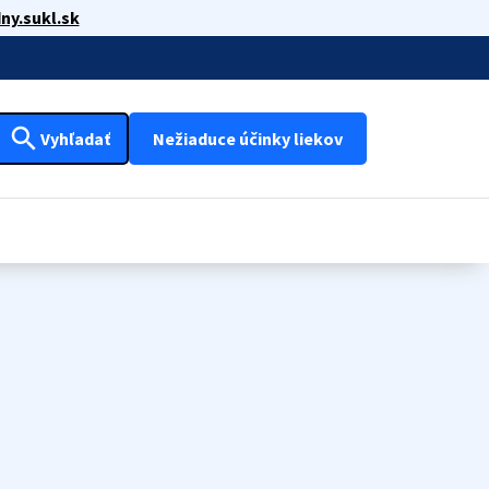
ny.sukl.sk
search
Vyhľadať
Nežiaduce účinky liekov