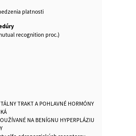
medzenia platnosti
cedúry
utual recognition proc.)
TÁLNY TRAKT A POHLAVNÉ HORMÓNY
IKÁ
 POUŽÍVANÉ NA BENÍGNU HYPERPLÁZIU
Y