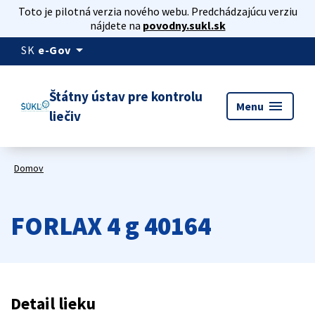
Toto je pilotná verzia nového webu. Predchádzajúcu verziu
nájdete na
povodny.sukl.sk
arrow_drop_down
SK
e-Gov
Štátny ústav pre kontrolu
menu
Menu
liečiv
Domov
FORLAX 4 g 40164
Detail lieku