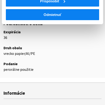
Prispôsobiť
A06AD
Osmoticky pôsobiace laxanciá
A06AD15
Makrogol
Odmietnuť
Podrobnosti o lieku
Exspirácia
36
Druh obalu
vrecko papier/Al/PE
Podanie
perorálne použitie
Informácie