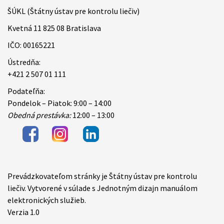
ŠÚKL (Štátny ústav pre kontrolu liečiv)
Kvetná 11 825 08 Bratislava
IČO: 00165221
Ústredňa:
+421 2 507 01 111
Podateľňa:
Pondelok – Piatok: 9:00 – 14:00
Obedná prestávka:
12:00 – 13:00
Prevádzkovateľom stránky je Štátny ústav pre kontrolu
Items
liečiv. Vytvorené v súlade s Jednotným dizajn manuálom
elektronických služieb.
Verzia 1.0