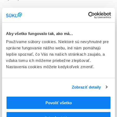
Doplnok
plv sps 30x4 g (vre.papier/Al/PE)
Stav
D - Registrácia bez obmedzenia platnosti
Aby všetko fungovalo tak, ako má...
Používame súbory cookies. Niektoré sú nevyhnutné pre
Typ registračnej procedúry
správne fungovanie nášho webu, iné nám pomáhajú
Vzájomné uznávanie (mutual recognition proc.)
lepšie spoznať, čo Vás na našich stránkach zaujalo, a
vďaka tomu ich môžeme priebežne zlepšovať.
Držiteľ, krajina
Nastavenia cookies môžete kedykoľvek zmeniť.
MAYOLY PHARMA FRANCE, Francúzsko
Indikačná skupina
61 - LAXANTIA
Zobraziť detaily
ATC
Povoliť všetko
A
TRÁVIACI TRAKT A METABOLIZMUS
A06
LIEČIVÁ NA ZÁPCHU
A06A
LIEČIVÁ NA ZÁPCHU