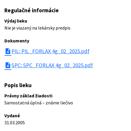
Regulačné informácie
Výdaj lieku
Nie je viazaný na lekársky predpis
Dokumenty
description
PIL: PIL_FORLAX 4g_02_2025.pdf
description
SPC: SPC_FORLAX 4g_02_2025.pdf
Popis lieku
Právny základ žiadosti
Samostatná úplná – známe liečivo
Vydané
31.03.2005