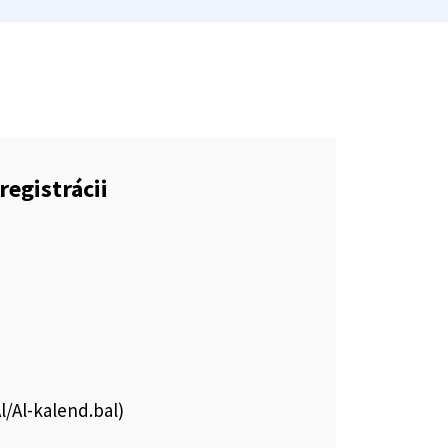
registrácii
Al/Al-kalend.bal)