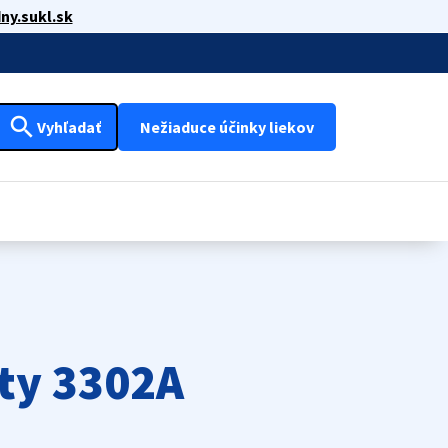
ny.sukl.sk
search
Vyhľadať
Nežiaduce účinky liekov
ty 3302A