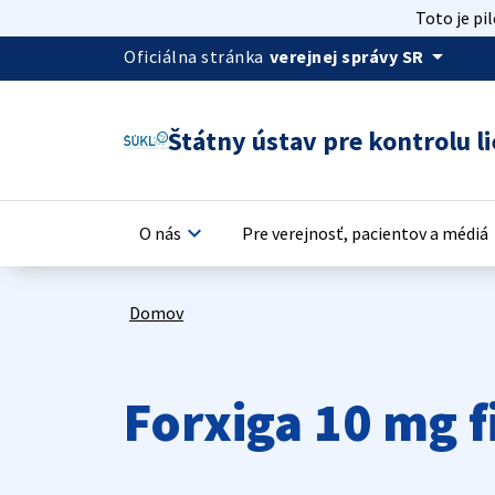
Toto je pi
arrow_drop_down
Oficiálna stránka
verejnej správy SR
Štátny ústav pre kontrolu li
keyboard_arrow_down
keyb
O nás
Pre verejnosť, pacientov a médiá
Domov
Forxiga 10 mg 