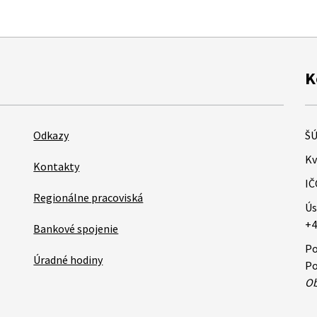
K
Odkazy
ŠÚ
Kv
Kontakty
IČ
Regionálne pracoviská
Ús
+4
Bankové spojenie
Po
Úradné hodiny
Po
Ob