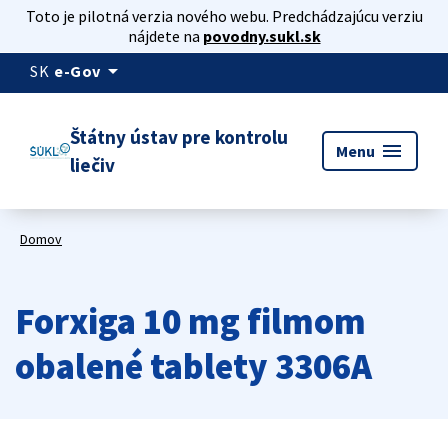
Toto je pilotná verzia nového webu. Predchádzajúcu verziu
nájdete na
povodny.sukl.sk
arrow_drop_down
SK
e-Gov
Štátny ústav pre kontrolu
menu
Menu
liečiv
Domov
Forxiga 10 mg filmom
obalené tablety 3306A