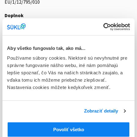
EU/1/12/795/010
Doplnok
tbl flm 90x1x10 mg (blis.Al/Al-jednotl.dávka)
Stav
E - EU registrácia
Aby všetko fungovalo tak, ako má...
Typ registračnej procedúry
Používame súbory cookies. Niektoré sú nevyhnutné pre
Európska
správne fungovanie nášho webu, iné nám pomáhajú
lepšie spoznať, čo Vás na našich stránkach zaujalo, a
Držiteľ, krajina
vďaka tomu ich môžeme priebežne zlepšovať.
AstraZeneca AB, Švédsko
Nastavenia cookies môžete kedykoľvek zmeniť.
Indikačná skupina
18 - ANTIDIABETICA (VRÁTANE INZULÍNU)
Zobraziť detaily
ATC
A
TRÁVIACI TRAKT A METABOLIZMUS
Povoliť všetko
A10
ANTIDIABETIKÁ