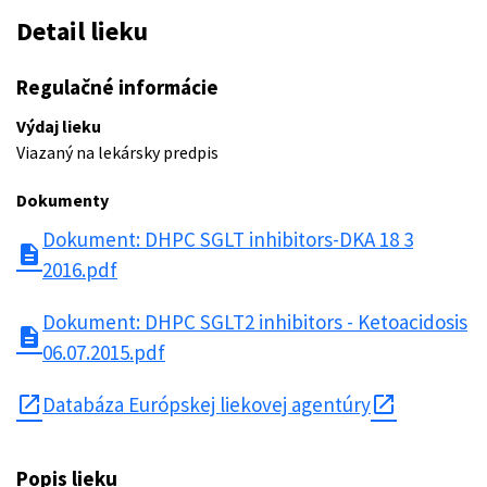
Detail lieku
Regulačné informácie
Výdaj lieku
Viazaný na lekársky predpis
Dokumenty
Dokument: DHPC SGLT inhibitors-DKA 18 3
description
2016.pdf
Dokument: DHPC SGLT2 inhibitors - Ketoacidosis
description
06.07.2015.pdf
open_in_new
Databáza Európskej liekovej agentúry
Popis lieku