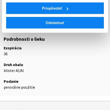
Liečivá znižujúce hladinu glukózy v krvi s
A10B
výnimkou inzulínov
Prispôsobiť
Inhibítory SGLT2 (kotransportéra
A10BK
sodíka/glukózy 2)
Odmietnuť
A10BK01
Dapagliflozín
Podrobnosti o lieku
Exspirácia
36
Druh obalu
blister Al/Al
Podanie
perorálne použitie