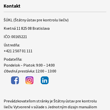
Kontakt
ŠÚKL (Štátny ústav pre kontrolu liečiv)
Kvetná 11 825 08 Bratislava
IČO: 00165221
Ústredňa:
+421 2 507 01 111
Podateľňa:
Pondelok – Piatok: 9:00 – 14:00
Obedná prestávka:
12:00 – 13:00
Prevádzkovateľom stránky je Štátny ústav pre kontrolu
Items
liečiv. Vytvorené v súlade s Jednotným dizajn manuálom