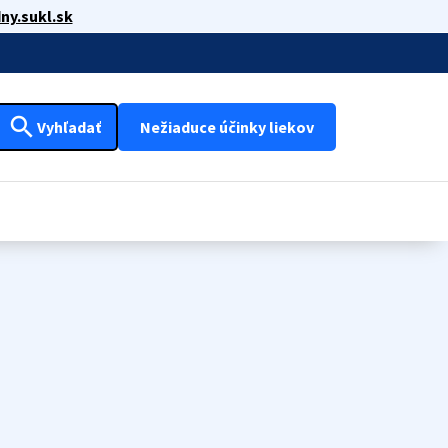
ny.sukl.sk
search
Vyhľadať
Nežiaduce účinky liekov