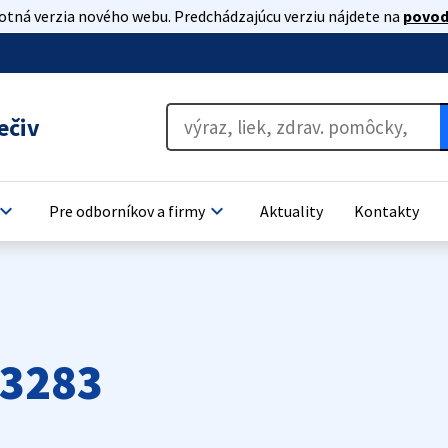
lotná verzia nového webu. Predchádzajúcu verziu nájdete na
povod
ečiv
oard_arrow_down
keyboard_arrow_down
Pre odborníkov a firmy
Aktuality
Kontakty
53283