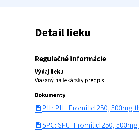
Detail lieku
Regulačné informácie
Výdaj lieku
Viazaný na lekársky predpis
Dokumenty
PIL: PIL_Fromilid 250, 500mg t
description
SPC: SPC_Fromilid 250, 500mg 
description