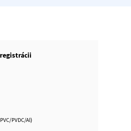
registrácii
s.PVC/PVDC/Al)