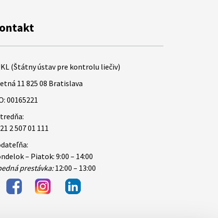
ontakt
KL (Štátny ústav pre kontrolu liečiv)
etná 11 825 08 Bratislava
O: 00165221
tredňa:
21 2 507 01 111
dateľňa:
ndelok – Piatok: 9:00 – 14:00
edná prestávka:
12:00 – 13:00