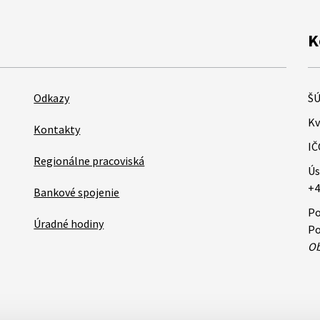
K
Odkazy
ŠÚ
Kv
Kontakty
IČ
Regionálne pracoviská
Ús
+4
Bankové spojenie
Po
Úradné hodiny
Po
Ob