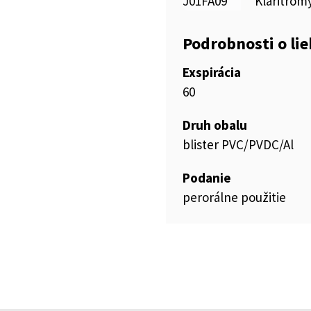
J01FA09
Klaritrom
Podrobnosti o li
Exspirácia
60
Druh obalu
blister PVC/PVDC/Al
Podanie
perorálne použitie