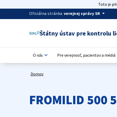
Toto je pi
arrow_drop_down
Oficiálna stránka
verejnej správy SR
Štátny ústav pre kontrolu li
keyboard_arrow_down
keyb
O nás
Pre verejnosť, pacientov a médiá
Domov
FROMILID 500 