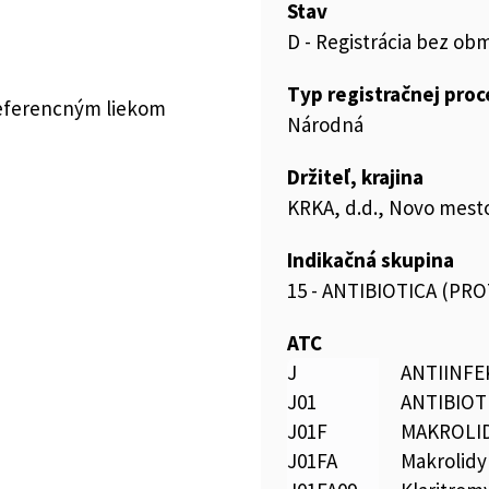
Stav
D - Registrácia bez ob
Typ registračnej pro
referencným liekom
Národná
Držiteľ, krajina
KRKA, d.d., Novo mesto
Indikačná skupina
15 - ANTIBIOTICA (PR
ATC
J
ANTIINFE
J01
ANTIBIOT
J01F
MAKROLID
J01FA
Makrolidy