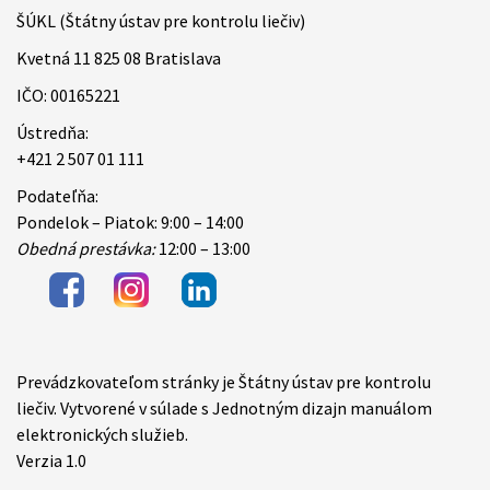
ŠÚKL (Štátny ústav pre kontrolu liečiv)
Kvetná 11 825 08 Bratislava
IČO: 00165221
Ústredňa:
+421 2 507 01 111
Podateľňa:
Pondelok – Piatok: 9:00 – 14:00
Obedná prestávka:
12:00 – 13:00
Prevádzkovateľom stránky je Štátny ústav pre kontrolu
Items
liečiv. Vytvorené v súlade s Jednotným dizajn manuálom
elektronických služieb.
Verzia 1.0