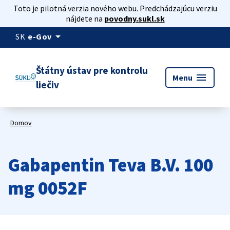
Toto je pilotná verzia nového webu. Predchádzajúcu verziu
nájdete na
povodny.sukl.sk
arrow_drop_down
SK
e-Gov
Štátny ústav pre kontrolu
menu
Menu
liečiv
Domov
Gabapentin Teva B.V. 100
mg 0052F