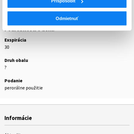
Prispôsobiť
N02BF
Gabapentinoidy
N02BF01
Gabapentín
Odmietnuť
Podrobnosti o lieku
Exspirácia
30
Druh obalu
?
Podanie
perorálne použitie
Informácie