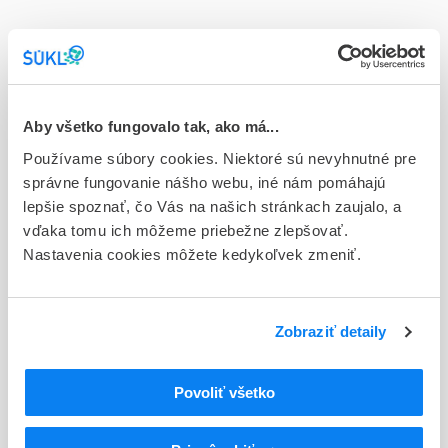
Doplnok
cps dur 50x100 mg (blis.PVC/PVdC//Al)
Stav
R - Aktuálna registrácia
Aby všetko fungovalo tak, ako má...
Používame súbory cookies. Niektoré sú nevyhnutné pre
Typ registračnej procedúry
správne fungovanie nášho webu, iné nám pomáhajú
Decentralizovaná
lepšie spoznať, čo Vás na našich stránkach zaujalo, a
vďaka tomu ich môžeme priebežne zlepšovať.
Držiteľ, krajina
Nastavenia cookies môžete kedykoľvek zmeniť.
Teva B.V., Holandsko
Indikačná skupina
21 - ANTIEPILEPTICA, ANTICONVULSIVA
Zobraziť detaily
ATC
Povoliť všetko
N
Centrálna nervová sústava
N02
Analgetiká
N02B
Iné analgetiká a antipyretiká