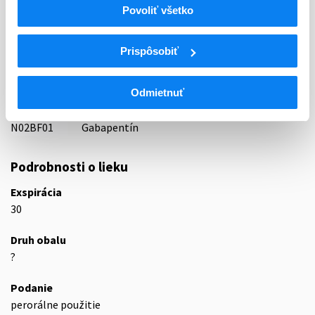
Povoliť všetko
21 - ANTIEPILEPTICA, ANTICONVULSIVA
ATC
Prispôsobiť
N
Centrálna nervová sústava
N02
Analgetiká
Odmietnuť
N02B
Iné analgetiká a antipyretiká
N02BF
Gabapentinoidy
N02BF01
Gabapentín
Podrobnosti o lieku
Exspirácia
30
Druh obalu
?
Podanie
perorálne použitie