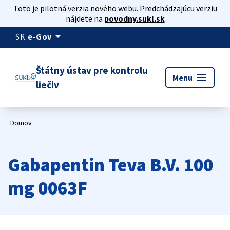
Toto je pilotná verzia nového webu. Predchádzajúcu verziu
nájdete na
povodny.sukl.sk
arrow_drop_down
SK
e-Gov
Štátny ústav pre kontrolu
menu
Menu
liečiv
Domov
Gabapentin Teva B.V. 100
mg 0063F