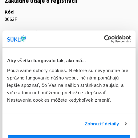
Základné údaje o registrácii
Kód
0063F
Registračné číslo
21/0189/25-S
Doplnok
cps dur 200x1x100 mg (blis.PVC/PVdC//Al - jednotk.bal.)
Aby všetko fungovalo tak, ako má...
Používame súbory cookies. Niektoré sú nevyhnutné pre
Stav
správne fungovanie nášho webu, iné nám pomáhajú
R - Aktuálna registrácia
lepšie spoznať, čo Vás na našich stránkach zaujalo, a
vďaka tomu ich môžeme priebežne zlepšovať.
Typ registračnej procedúry
Nastavenia cookies môžete kedykoľvek zmeniť.
Decentralizovaná
Držiteľ, krajina
Teva B.V., Holandsko
Zobraziť detaily
Indikačná skupina