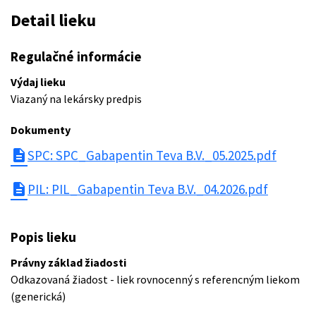
Detail lieku
Regulačné informácie
Výdaj lieku
Viazaný na lekársky predpis
Dokumenty
description
SPC: SPC_Gabapentin Teva B.V._05.2025.pdf
description
PIL: PIL_Gabapentin Teva B.V._04.2026.pdf
Popis lieku
Právny základ žiadosti
Odkazovaná žiadost - liek rovnocenný s referencným liekom
(generická)