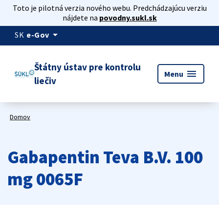
Toto je pilotná verzia nového webu. Predchádzajúcu verziu
nájdete na
povodny.sukl.sk
arrow_drop_down
SK
e-Gov
Štátny ústav pre kontrolu
menu
Menu
liečiv
Domov
Gabapentin Teva B.V. 100
mg 0065F