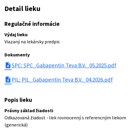
Detail lieku
Regulačné informácie
Výdaj lieku
Viazaný na lekársky predpis
Dokumenty
description
SPC: SPC_Gabapentin Teva B.V._05.2025.pdf
description
PIL: PIL_Gabapentin Teva B.V._04.2026.pdf
Popis lieku
Právny základ žiadosti
Odkazovaná žiadost - liek rovnocenný s referencným liekom
(generická)