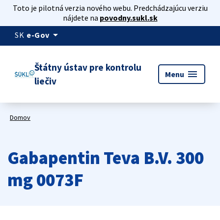
Toto je pilotná verzia nového webu. Predchádzajúcu verziu
nájdete na
povodny.sukl.sk
arrow_drop_down
SK
e-Gov
Štátny ústav pre kontrolu
menu
Menu
liečiv
Domov
Gabapentin Teva B.V. 300
mg 0073F