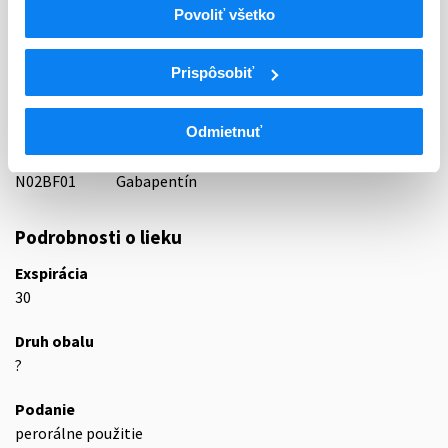
Povoliť všetko
21 - ANTIEPILEPTICA, ANTICONVULSIVA
ATC
Prispôsobiť
N
Centrálna nervová sústava
N02
Analgetiká
Odmietnuť
N02B
Iné analgetiká a antipyretiká
N02BF
Gabapentinoidy
N02BF01
Gabapentín
Podrobnosti o lieku
Exspirácia
30
Druh obalu
?
Podanie
perorálne použitie