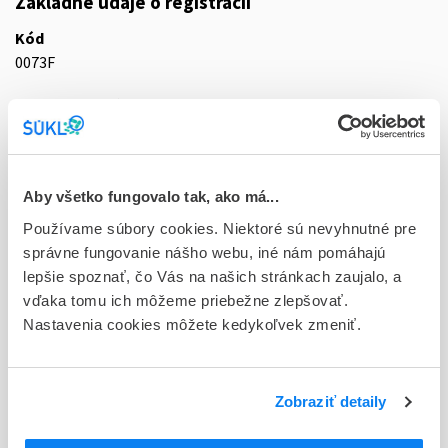
Základné údaje o registrácii
Kód
0073F
Registračné číslo
21/0190/25-S
Doplnok
cps dur 200x300 mg (blis.PVC/PVdC//Al)
Aby všetko fungovalo tak, ako má...
Používame súbory cookies. Niektoré sú nevyhnutné pre
Stav
správne fungovanie nášho webu, iné nám pomáhajú
R - Aktuálna registrácia
lepšie spoznať, čo Vás na našich stránkach zaujalo, a
vďaka tomu ich môžeme priebežne zlepšovať.
Typ registračnej procedúry
Nastavenia cookies môžete kedykoľvek zmeniť.
Decentralizovaná
Držiteľ, krajina
Teva B.V., Holandsko
Zobraziť detaily
Indikačná skupina