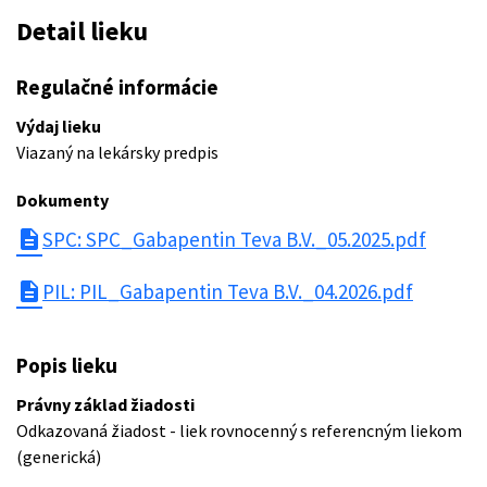
Detail lieku
Regulačné informácie
Výdaj lieku
Viazaný na lekársky predpis
Dokumenty
description
SPC: SPC_Gabapentin Teva B.V._05.2025.pdf
description
PIL: PIL_Gabapentin Teva B.V._04.2026.pdf
Popis lieku
Právny základ žiadosti
Odkazovaná žiadost - liek rovnocenný s referencným liekom
(generická)