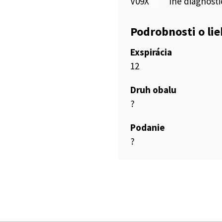
V09X
Iné diagnost
Podrobnosti o li
Exspirácia
12
Druh obalu
?
Podanie
?