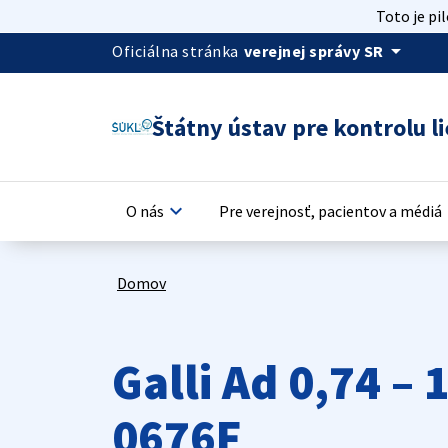
Toto je pi
arrow_drop_down
Oficiálna stránka
verejnej správy SR
Štátny ústav pre kontrolu li
keyboard_arrow_down
keyb
O nás
Pre verejnosť, pacientov a médiá
Domov
Galli Ad 0,74 –
0676F