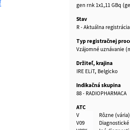
f
gen rnk 1x1,11 GBq (g
Stav
R - Aktuálna registrácia
Typ registračnej pro
Vzájomné uznávanie (m
Držiteľ, krajina
IRE ELiT, Belgicko
Indikačná skupina
88 - RADIOPHARMACA
ATC
V
Rôzne (vária)
V09
Diagnostické