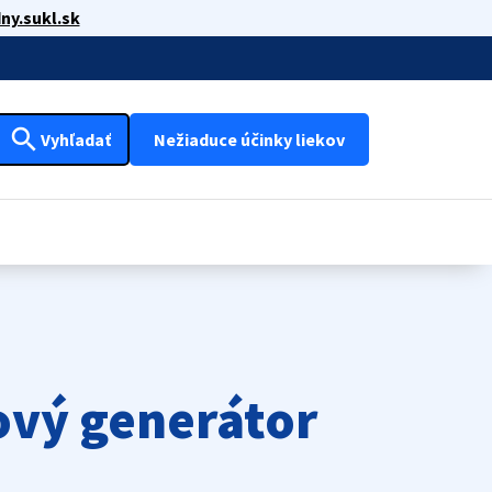
ny.sukl.sk
search
Vyhľadať
Nežiaduce účinky liekov
dový generátor