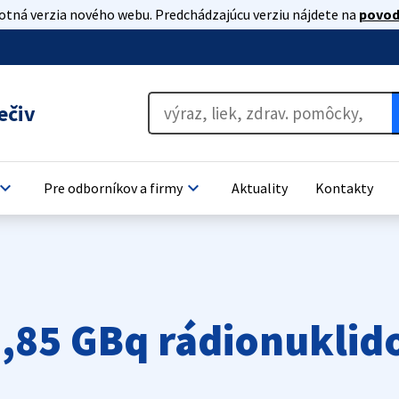
lotná verzia nového webu. Predchádzajúcu verziu nájdete na
povod
ečiv
oard_arrow_down
keyboard_arrow_down
Pre odborníkov a firmy
Aktuality
Kontakty
 1,85 GBq rádionukli