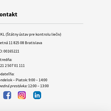
ontakt
KL (Štátny ústav pre kontrolu liečiv)
etná 11 825 08 Bratislava
O: 00165221
tredňa:
21 2 507 01 111
dateľňa:
ndelok – Piatok: 9:00 – 14:00
edná prestávka:
12:00 – 13:00