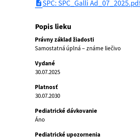
SPC: SPC_Galli Ad_07_2025.pd
description
Popis lieku
Právny základ žiadosti
Samostatná úplná – známe liečivo
Vydané
30.07.2025
Platnosť
30.07.2030
Pediatrické dávkovanie
Áno
Pediatrické upozornenia