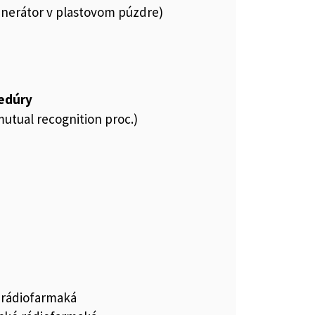
enerátor v plastovom púzdre)
cedúry
utual recognition proc.)
 rádiofarmaká