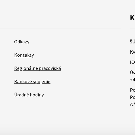
K
Odkazy
ŠÚ
Kv
Kontakty
IČ
Regionálne pracoviská
Ús
+4
Bankové spojenie
Po
Úradné hodiny
Po
Ob