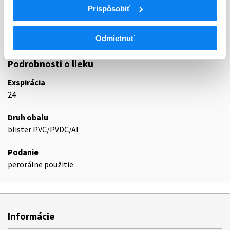
Prispôsobiť
L04A
Imunosupresíva (zmena WHO)
L04AD
Inhibítory kalcineurínu
L04AD02
Takrolimus
Odmietnuť
Podrobnosti o lieku
Exspirácia
24
Druh obalu
blister PVC/PVDC/Al
Podanie
perorálne použitie
Informácie