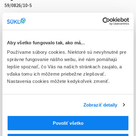
59/0826/10-S
Doplnok
cps dur 30x1 mg (blis. PVC/PVDC/Al)
Stav
Aby všetko fungovalo tak, ako má...
D - Registrácia bez obmedzenia platnosti
Používame súbory cookies. Niektoré sú nevyhnutné pre
Typ registračnej procedúry
správne fungovanie nášho webu, iné nám pomáhajú
Decentralizovaná
lepšie spoznať, čo Vás na našich stránkach zaujalo, a
vďaka tomu ich môžeme priebežne zlepšovať.
Držiteľ, krajina
Nastavenia cookies môžete kedykoľvek zmeniť.
HEATON k.s., Česká republika
Indikačná skupina
Zobraziť detaily
59 - IMMUNOPRAEPARATA
ATC
Povoliť všetko
L
Cytostatiká a imunomodulátory
L04
Imunosupresíva (zmena WHO)