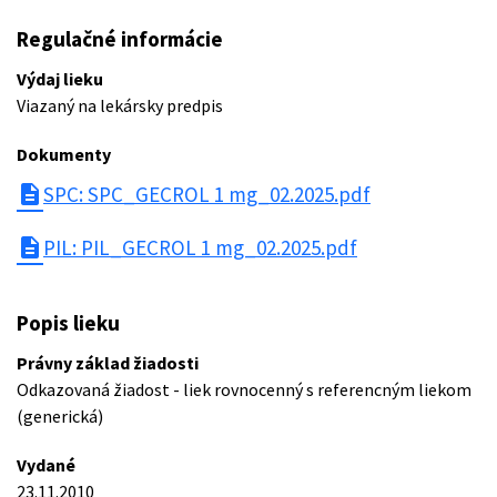
Regulačné informácie
Výdaj lieku
Viazaný na lekársky predpis
Dokumenty
description
SPC: SPC_GECROL 1 mg_02.2025.pdf
description
PIL: PIL_GECROL 1 mg_02.2025.pdf
Popis lieku
Právny základ žiadosti
Odkazovaná žiadost - liek rovnocenný s referencným liekom
(generická)
Vydané
23.11.2010