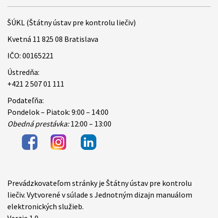
ŠÚKL (Štátny ústav pre kontrolu liečiv)
Kvetná 11 825 08 Bratislava
IČO: 00165221
Ústredňa:
+421 2 507 01 111
Podateľňa:
Pondelok – Piatok: 9:00 – 14:00
Obedná prestávka:
12:00 – 13:00
Prevádzkovateľom stránky je Štátny ústav pre kontrolu
Items
liečiv. Vytvorené v súlade s Jednotným dizajn manuálom
elektronických služieb.