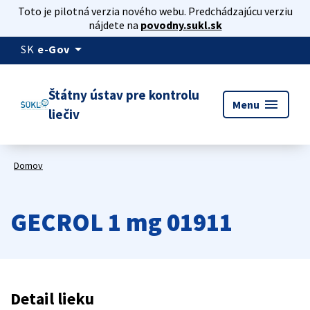
Toto je pilotná verzia nového webu. Predchádzajúcu verziu
nájdete na
povodny.sukl.sk
arrow_drop_down
SK
e-Gov
Štátny ústav pre kontrolu
menu
Menu
liečiv
Domov
GECROL 1 mg 01911
Detail lieku