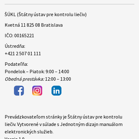
ŠÚKL (Štátny ústav pre kontrolu liečiv)
Kvetná 11 825 08 Bratislava
IČO: 00165221
Ústredňa:
+421 2 507 01 111
Podateľňa:
Pondelok – Piatok: 9:00 – 14:00
Obedná prestávka:
12:00 – 13:00
Prevádzkovateľom stránky je Štátny ústav pre kontrolu
Items
liečiv. Vytvorené v súlade s Jednotným dizajn manuálom
elektronických služieb.