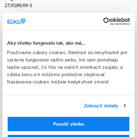
27/0189/09-S
Doplnok
tbl 100x0,18 mg (blis.Al/Al)
Stav
Aby všetko fungovalo tak, ako má...
D - Registrácia bez obmedzenia platnosti
Používame súbory cookies. Niektoré sú nevyhnutné pre
Typ registračnej procedúry
správne fungovanie nášho webu, iné nám pomáhajú
Decentralizovaná
lepšie spoznať, čo Vás na našich stránkach zaujalo, a
vďaka tomu ich môžeme priebežne zlepšovať.
Držiteľ, krajina
Nastavenia cookies môžete kedykoľvek zmeniť.
Glenmark Pharmaceuticals s.r.o., Česká republika
Indikačná skupina
Zobraziť detaily
27 - ANTIPARKINSONICA
ATC
Povoliť všetko
N
Centrálna nervová sústava
N04
Antiparkinsoniká