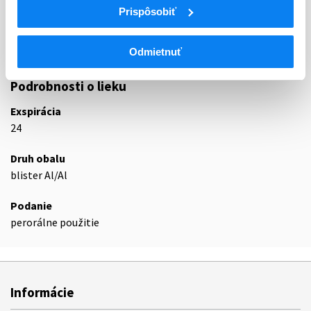
Prispôsobiť
N04B
Dopamínergické liečivá
N04BC
Agonisty dopamínu
N04BC05
Pramipexol
Odmietnuť
Podrobnosti o lieku
Exspirácia
24
Druh obalu
blister Al/Al
Podanie
perorálne použitie
Informácie