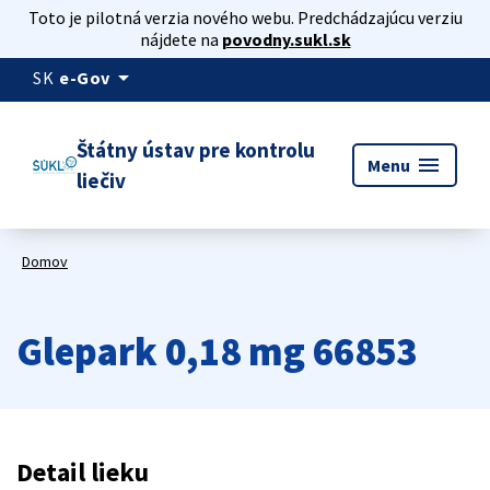
Toto je pilotná verzia nového webu. Predchádzajúcu verziu
nájdete na
povodny.sukl.sk
arrow_drop_down
SK
e-Gov
Štátny ústav pre kontrolu
menu
Menu
liečiv
Domov
Glepark 0,18 mg 66853
Detail lieku