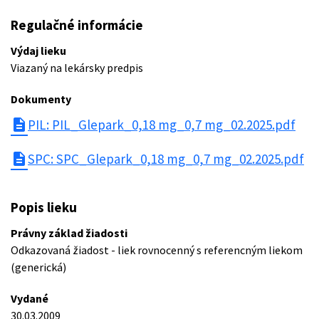
Regulačné informácie
Výdaj lieku
Viazaný na lekársky predpis
Dokumenty
description
PIL: PIL_Glepark_0,18 mg_0,7 mg_02.2025.pdf
description
SPC: SPC_Glepark_0,18 mg_0,7 mg_02.2025.pdf
Popis lieku
Právny základ žiadosti
Odkazovaná žiadost - liek rovnocenný s referencným liekom
(generická)
Vydané
30.03.2009