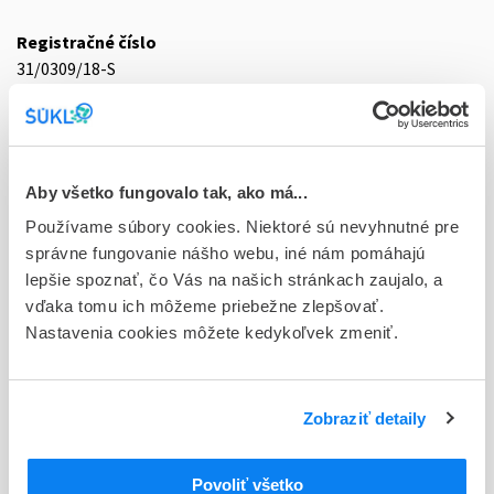
Registračné číslo
31/0309/18-S
Doplnok
tbl 28x10 mg/20 mg (blis.PVC/Al/OPA/Al)
Stav
Aby všetko fungovalo tak, ako má...
D - Registrácia bez obmedzenia platnosti
Používame súbory cookies. Niektoré sú nevyhnutné pre
správne fungovanie nášho webu, iné nám pomáhajú
Typ registračnej procedúry
lepšie spoznať, čo Vás na našich stránkach zaujalo, a
Decentralizovaná
vďaka tomu ich môžeme priebežne zlepšovať.
Nastavenia cookies môžete kedykoľvek zmeniť.
Držiteľ, krajina
Glenmark Pharmaceuticals s.r.o., Česká republika
Indikačná skupina
Zobraziť detaily
31 - HYPOLIPIDAEMICA
Povoliť všetko
ATC