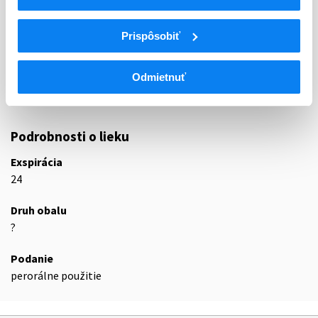
C
KARDIOVASKULÁRNY SYSTÉM
C10
HYPOLIPIDEMIKÁ
Prispôsobiť
C10B
HYPOLIPIDEMIKÁ, KOMBINÁCIE
Kombinácie rôznych liečiv upravujúcich
C10BA
Odmietnuť
hladinu lipidov
C10BA02
Simvastatín a ezetimib
Podrobnosti o lieku
Exspirácia
24
Druh obalu
?
Podanie
perorálne použitie