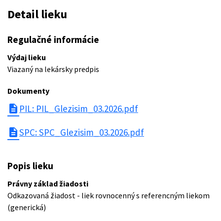
Detail lieku
Regulačné informácie
Výdaj lieku
Viazaný na lekársky predpis
Dokumenty
description
PIL: PIL_Glezisim_03.2026.pdf
description
SPC: SPC_Glezisim_03.2026.pdf
Popis lieku
Právny základ žiadosti
Odkazovaná žiadost - liek rovnocenný s referencným liekom
(generická)