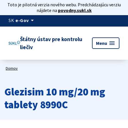
Toto je pilotná verzia nového webu. Predchádzajúcu verziu
nájdete na
povodny.sukl.sk
arrow_drop_down
SK
e-Gov
Štátny ústav pre kontrolu
menu
Menu
liečiv
Domov
Glezisim 10 mg/20 mg
tablety 8990C