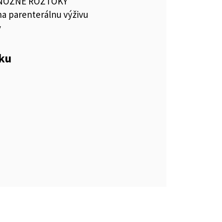
NÓZNE ROZTOKY
a parenterálnu výživu
y
eku