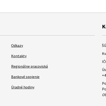
K
Odkazy
ŠÚ
Kv
Kontakty
IČ
Regionálne pracoviská
Ús
+4
Bankové spojenie
Po
Úradné hodiny
Po
Ob