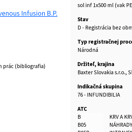
sol inf 1x500 ml (vak P
venous Infusion B.P.
Stav
D - Registrácia bez ob
Typ registračnej pro
Národná
Držiteľ, krajina
prác (bibliografia)
Baxter Slovakia s.r.o.,
Indikačná skupina
76 - INFUNDIBILIA
ATC
B
KRV A K
B05
NÁHRADY