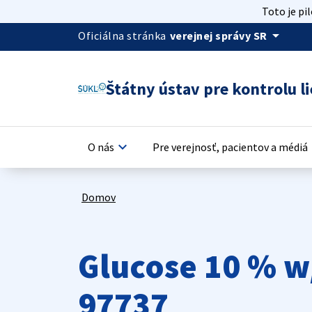
Toto je pi
arrow_drop_down
Oficiálna stránka
verejnej správy SR
Štátny ústav pre kontrolu li
keyboard_arrow_down
keyb
O nás
Pre verejnosť, pacientov a médiá
Domov
Glucose 10 % w/
97737