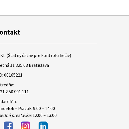
ontakt
KL (Štátny ústav pre kontrolu liečiv)
etná 11 825 08 Bratislava
O: 00165221
tredňa:
21 2 507 01 111
dateľňa:
ndelok – Piatok: 9:00 – 14:00
edná prestávka:
12:00 – 13:00