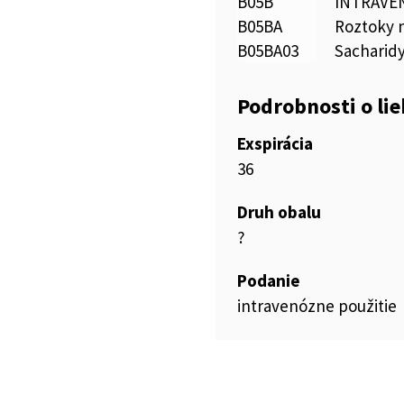
B05B
INTRAVE
B05BA
Roztoky n
B05BA03
Sacharid
Podrobnosti o li
Exspirácia
36
Druh obalu
?
Podanie
intravenózne použitie