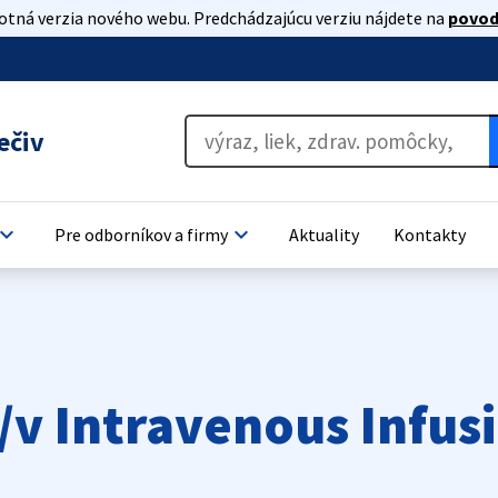
lotná verzia nového webu. Predchádzajúcu verziu nájdete na
povod
ečiv
oard_arrow_down
keyboard_arrow_down
Pre odborníkov a firmy
Aktuality
Kontakty
v Intravenous Infusi