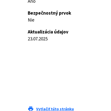
Áno
Bezpečnostný prvok
Nie
Aktualizácia údajov
23.07.2025
print
Vytlačiť túto stránku