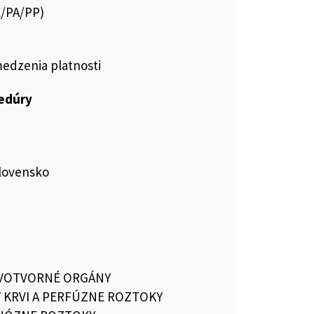
E/PA/PP)
medzenia platnosti
cedúry
 Slovensko
RVOTVORNÉ ORGÁNY
 KRVI A PERFÚZNE ROZTOKY