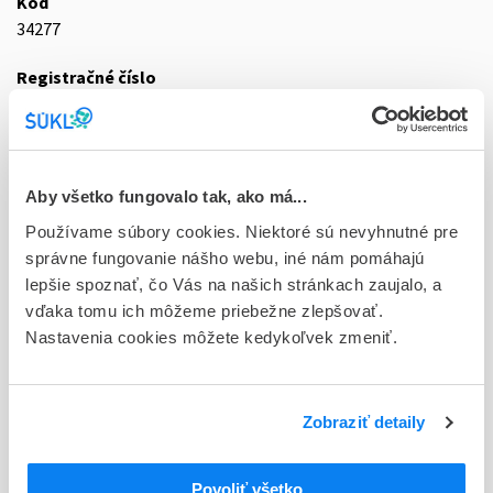
Kód
34277
Registračné číslo
76/0232/92-CS
Doplnok
sol inj 20x100 ml (liek.inj.skl.)
Aby všetko fungovalo tak, ako má...
Stav
Používame súbory cookies. Niektoré sú nevyhnutné pre
D - Registrácia bez obmedzenia platnosti
správne fungovanie nášho webu, iné nám pomáhajú
lepšie spoznať, čo Vás na našich stránkach zaujalo, a
Typ registračnej procedúry
vďaka tomu ich môžeme priebežne zlepšovať.
Národná
Nastavenia cookies môžete kedykoľvek zmeniť.
Držiteľ, krajina
B.Braun Melsungen AG, Nemecko
Zobraziť detaily
Indikačná skupina
76 - INFUNDIBILIA
Povoliť všetko