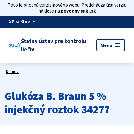
Toto je pilotná verzia nového webu. Predchádzajúcu verziu
nájdete na
povodny.sukl.sk
arrow_drop_down
SK
e-Gov
Štátny ústav pre kontrolu
menu
Menu
liečiv
Domov
Glukóza B. Braun 5 %
injekčný roztok 34277