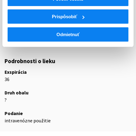
ATC
V
Rôzne (vária)
Prispôsobiť
V07
Všetky ostatné neterapeutické prípravky
V07A
Všetky ostatné neterapeutické prípravky
Odmietnuť
Rozpúšťadlá a riedidlá, vrátane irigačných
V07AB
roztokov
Podrobnosti o lieku
Exspirácia
36
Druh obalu
?
Podanie
intravenózne použitie