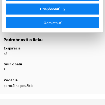
INHIBÍTORY ENZÝMU KONVERTUJÚCEHO
C09A
Prispôsobiť
ANGIOTENZÍN, SAMOTNÉ
Inhibítory enzýmu konvertujúceho
C09AA
angiotenzín
Odmietnuť
C09AA10
Trandolapril
Podrobnosti o lieku
Exspirácia
48
Druh obalu
?
Podanie
perorálne použitie