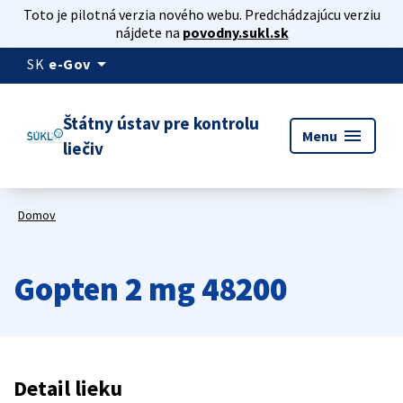
Toto je pilotná verzia nového webu. Predchádzajúcu verziu
nájdete na
povodny.sukl.sk
arrow_drop_down
SK
e-Gov
Štátny ústav pre kontrolu
menu
Menu
liečiv
Domov
Gopten 2 mg 48200
Detail lieku