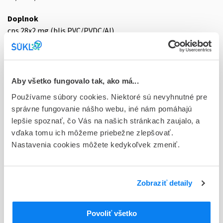
Doplnok
cps 28x2 mg (blis.PVC/PVDC/Al)
Stav
D - Registrácia bez obmedzenia platnosti
Aby všetko fungovalo tak, ako má...
Typ registračnej procedúry
Používame súbory cookies. Niektoré sú nevyhnutné pre
Národná
správne fungovanie nášho webu, iné nám pomáhajú
Držiteľ, krajina
lepšie spoznať, čo Vás na našich stránkach zaujalo, a
Viatris Healthcare Limited, Írsko
vďaka tomu ich môžeme priebežne zlepšovať.
Nastavenia cookies môžete kedykoľvek zmeniť.
Indikačná skupina
58 - HYPOTENSIVA
Zobraziť detaily
ATC
C
KARDIOVASKULÁRNY SYSTÉM
LIEČIVÁ S ÚČINKOM NA RENÍN-
Povoliť všetko
C09
ANGIOTENZÍNOVÝ SYSTÉM