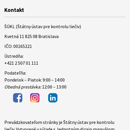
Kontakt
ŠÚKL (Štátny ústav pre kontrolu liečiv)
Kvetná 11 825 08 Bratislava
IČO: 00165221
Ústredňa:
+421 2 507 01 111
Podateľňa:
Pondelok – Piatok: 9:00 – 14:00
Obedná prestávka:
12:00 – 13:00
Prevádzkovateľom stránky je Štátny ústav pre kontrolu
Items
liečiv. Vytvorené v súlade s Jednotným dizajn manuálom