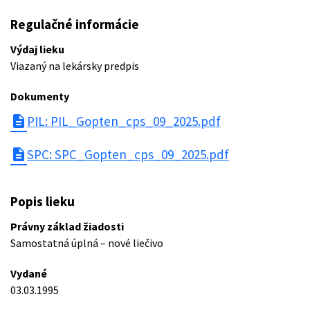
Regulačné informácie
Výdaj lieku
Viazaný na lekársky predpis
Dokumenty
description
PIL: PIL_Gopten_cps_09_2025.pdf
description
SPC: SPC_Gopten_cps_09_2025.pdf
Popis lieku
Právny základ žiadosti
Samostatná úplná – nové liečivo
Vydané
03.03.1995