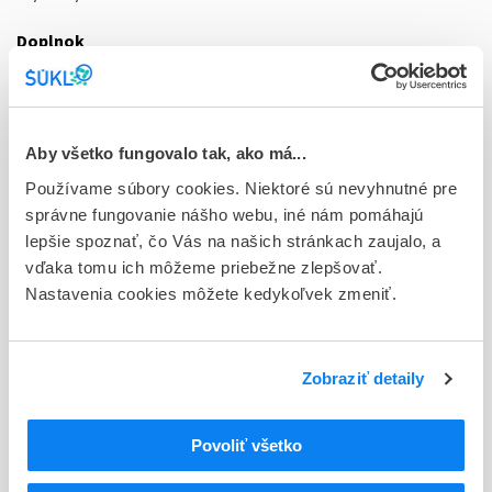
Doplnok
tbl obd 30x200 mg (blis.Al/PVC)
Stav
D - Registrácia bez obmedzenia platnosti
Aby všetko fungovalo tak, ako má...
Používame súbory cookies. Niektoré sú nevyhnutné pre
Typ registračnej procedúry
správne fungovanie nášho webu, iné nám pomáhajú
Národná
lepšie spoznať, čo Vás na našich stránkach zaujalo, a
Držiteľ, krajina
vďaka tomu ich môžeme priebežne zlepšovať.
Zentiva, k.s., Česká republika
Nastavenia cookies môžete kedykoľvek zmeniť.
Indikačná skupina
70 - ANXIOLYTICA
Zobraziť detaily
ATC
R
Respiračný systém
Povoliť všetko
R05
Antitusiká a lieky proti nachladnutiu
Expektoranciá s výnimkou kombinácií s