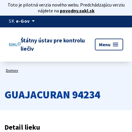
Toto je pilotná verzia nového webu. Predchádzajúcu verziu
nájdete na
povodny.sukl.sk
arrow_drop_down
SK
e-Gov
Štátny ústav pre kontrolu
menu
Menu
liečiv
Domov
GUAJACURAN 94234
Detail lieku