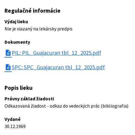
Regulačné informácie
Výdaj lieku
Nie je viazaný na lekársky predpis
Dokumenty
description
PIL: PIL_Guajacuran tbl_12_2025.pdf
description
SPC: SPC_Guajacuran tbl_12_2025.pdf
Popis lieku
Právny základ žiadosti
Odkazovaná žiadost - odkaz do vedeckých prác (bibliografia)
Vydané
30.12.1969