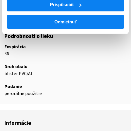
R05C
Prispôsobiť
antitusikami
R05CA
Expektoranciá
R05CA03
Guajfenezín
Odmietnuť
Podrobnosti o lieku
Exspirácia
36
Druh obalu
blister PVC/Al
Podanie
perorálne použitie
Informácie