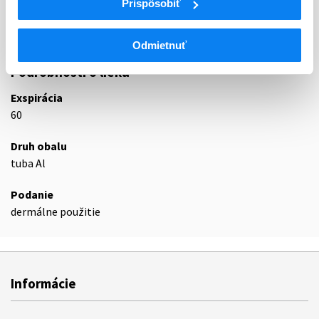
Prispôsobiť
V03A
Všetky ostatné liečivá
V03AX
Iné liečivá
Odmietnuť
Podrobnosti o lieku
Exspirácia
60
Druh obalu
tuba Al
Podanie
dermálne použitie
Informácie