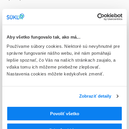
Doplnok
ung der 1x50 g (tuba Al)
Stav
D - Registrácia bez obmedzenia platnosti
Aby všetko fungovalo tak, ako má...
Používame súbory cookies. Niektoré sú nevyhnutné pre
Typ registračnej procedúry
správne fungovanie nášho webu, iné nám pomáhajú
Národná
lepšie spoznať, čo Vás na našich stránkach zaujalo, a
vďaka tomu ich môžeme priebežne zlepšovať.
Držiteľ, krajina
Nastavenia cookies môžete kedykoľvek zmeniť.
Deutsche Homöopathie-Union, DHU-Arzneimittel GmbH &
Co. KG, Nemecko
Indikačná skupina
Zobraziť detaily
94 - FYTOPHARMACA
Povoliť všetko
ATC
V
Rôzne (vária)
V03
Všetky ostatné liečivá