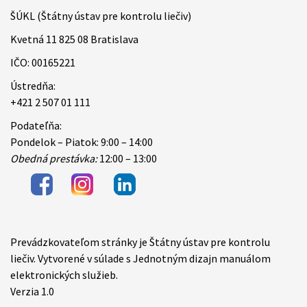
ŠÚKL (Štátny ústav pre kontrolu liečiv)
Kvetná 11 825 08 Bratislava
IČO: 00165221
Ústredňa:
+421 2 507 01 111
Podateľňa:
Pondelok – Piatok: 9:00 – 14:00
Obedná prestávka:
12:00 – 13:00
Prevádzkovateľom stránky je Štátny ústav pre kontrolu
Items
liečiv. Vytvorené v súlade s Jednotným dizajn manuálom
elektronických služieb.
Verzia 1.0