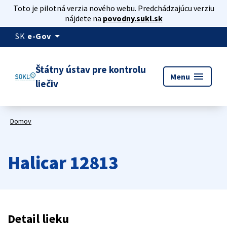
Toto je pilotná verzia nového webu. Predchádzajúcu verziu
nájdete na
povodny.sukl.sk
arrow_drop_down
SK
e-Gov
Štátny ústav pre kontrolu
menu
Menu
liečiv
Domov
Halicar 12813
Detail lieku