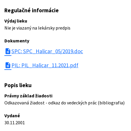
Regulačné informácie
Výdaj lieku
Nie je viazaný na lekársky predpis
Dokumenty
description
SPC: SPC_Halicar_05/2019.doc
description
PIL: PIL_Halicar_11.2021.pdf
Popis lieku
Právny základ žiadosti
Odkazovaná žiadost - odkaz do vedeckých prác (bibliografia)
Vydané
30.11.2001