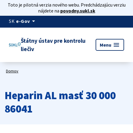
Toto je pilotná verzia nového webu. Predchádzajúcu verziu
nájdete na
povodny.sukl.sk
arrow_drop_down
SK
e-Gov
Štátny ústav pre kontrolu
menu
Menu
liečiv
Domov
Heparin AL masť 30 000
86041