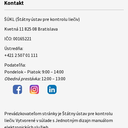
Kontakt
ŠÚKL (Štátny ústav pre kontrolu liečiv)
Kvetná 11 825 08 Bratislava
IČO: 00165221
Ústredňa:
+421 2 507 01 111
Podateľňa:
Pondelok – Piatok: 9:00 – 14:00
Obedná prestávka:
12:00 – 13:00
Prevádzkovateľom stránky je Štátny ústav pre kontrolu
Items
liečiv. Vytvorené v súlade s Jednotným dizajn manuálom
elektronických služieb.