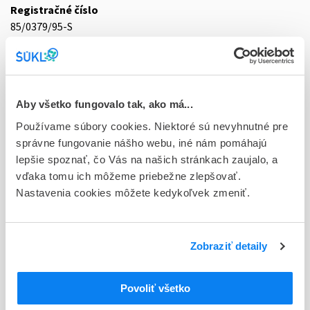
Registračné číslo
85/0379/95-S
Doplnok
ung der 1x40 g (tuba Al)
Stav
Aby všetko fungovalo tak, ako má...
D - Registrácia bez obmedzenia platnosti
Používame súbory cookies. Niektoré sú nevyhnutné pre
správne fungovanie nášho webu, iné nám pomáhajú
Typ registračnej procedúry
lepšie spoznať, čo Vás na našich stránkach zaujalo, a
Národná
vďaka tomu ich môžeme priebežne zlepšovať.
Nastavenia cookies môžete kedykoľvek zmeniť.
Držiteľ, krajina
STADA Arzneimittel AG, Nemecko
Indikačná skupina
Zobraziť detaily
85 - VENOPHARMACA, ANTIVARICOSA
Povoliť všetko
ATC
C
KARDIOVASKULÁRNY SYSTÉM