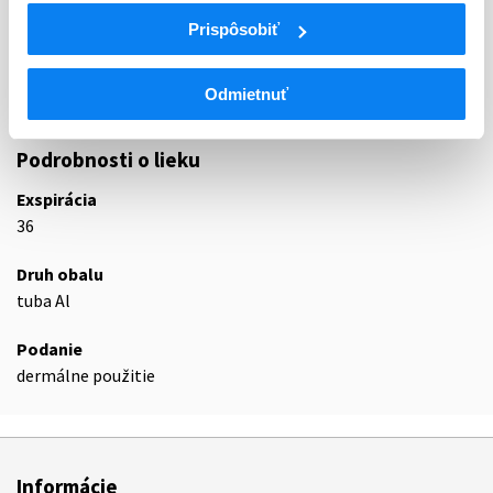
C05
VAZOPROTEKTÍVA
Prispôsobiť
C05B
ANTIVARIKÓZNA LIEČBA
C05BA
Heparíny a heparinoidy na lokálne použitie
Odmietnuť
C05BA03
Heparín
Podrobnosti o lieku
Exspirácia
36
Druh obalu
tuba Al
Podanie
dermálne použitie
Informácie