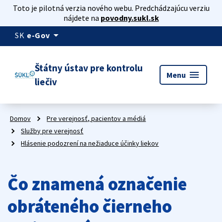
Toto je pilotná verzia nového webu. Predchádzajúcu verziu
nájdete na
povodny.sukl.sk
arrow_drop_down
SK
e-Gov
Štátny ústav pre kontrolu
menu
Menu
liečiv
Domov
Pre verejnosť, pacientov a médiá
Služby pre verejnosť
Hlásenie podozrení na nežiaduce účinky liekov
Čo znamená označenie
obráteného čierneho