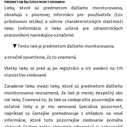
PREDMETOM ĎALŠIEHO MONITOROVANIA
Lieky, ktoré sú predmetom ďalšieho monitorovania,
obsahujú v písomnej informácii pre používateľa (tzv.
príbalovom letáku) a súhrne charakteristických vlastností
lieku (informácia o lieku určená pre zdravotníckych
pracovníkov) nasledujúce označenie:
▼ Tento liek je predmetom ďalšieho monitorovania.
a stručné vysvetlenie, čo to znamená.
Všetky lieky sú pred aj po registrácii a ich uvedení na trh
starostlivo sledované.
Zaradenie lieku medzi lieky, ktoré sú predmetom ďalšieho
monitorovania neznamená, že liek je menej bezpečný ako
iné lieky. Znamená to, že liek sa sleduje ešte pozornejšie ako
ostatné lieky a je mu venovaná špeciálna pozornosť,
napríklad sa častejšie prehodnocuje s ohľadom na nové
informácie, ktoré toto pozornejšie sledovanie pomáha
získavať. Cieľom takto získaných informácií je zabezpečiť