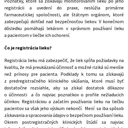
Poznatky, ktoré sa získavajú monitorovaním lieku po jeho
registrácii a uvedení do praxe, neslúžia primárne
farmaceutickej spoločnosti, ale štátnym orgánom, ktoré
zabezpečujú dohľad nad bezpečnosťou liekov. V konečnom
dôsledku pomáhajú lekárom v správnom používaní lieku
a pacientom v liečbe ich ochorení.
Čo je registrácia lieku?
Registrácia lieku má zabezpečiť, že liek spĺňa požiadavky na
kvalitu, že má preukázanú účinnosť a možné riziká sú menšie
než prínosy pre pacienta. Podklady k tomu sa získavajú
z predregistračného klinického skúšania, ktoré musí byť
dostatočne rozsiahle, aby sa získal dostatok dôkazov
o účinnosti a čo najviac poznatkov o profile nežiaducich
účinkov. Registráciou a začatím používania lieku na liečbu
pacientov sa však jeho výskum nekončí. Mení sa iba spôsob
získavania a spracovania údajov o bezpečnom používaní lieku.
Okrem postregistračných klinických štúdií sa najviac