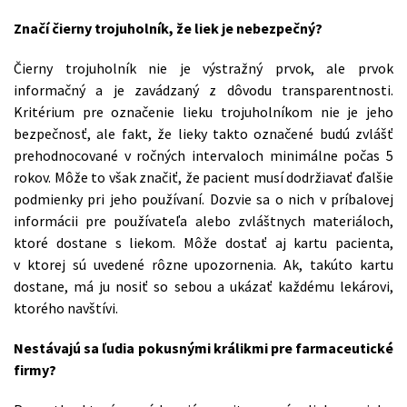
Značí čierny trojuholník, že liek je nebezpečný?
Čierny trojuholník nie je výstražný prvok, ale prvok
informačný a je zavádzaný z dôvodu transparentnosti.
Kritérium pre označenie lieku trojuholníkom nie je jeho
bezpečnosť, ale fakt, že lieky takto označené budú zvlášť
prehodnocované v ročných intervaloch minimálne počas 5
rokov. Môže to však značiť, že pacient musí dodržiavať ďalšie
podmienky pri jeho používaní. Dozvie sa o nich v príbalovej
informácii pre používateľa alebo zvláštnych materiáloch,
ktoré dostane s liekom. Môže dostať aj kartu pacienta,
v ktorej sú uvedené rôzne upozornenia. Ak, takúto kartu
dostane, má ju nosiť so sebou a ukázať každému lekárovi,
ktorého navštívi.
Nestávajú sa ľudia pokusnými králikmi pre farmaceutické
firmy?