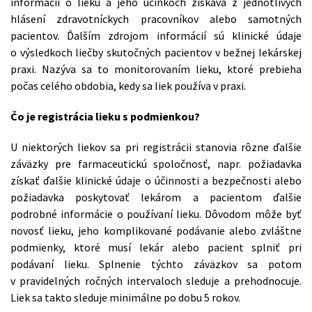
informácií o lieku a jeho účinkoch získava z jednotlivých
hlásení zdravotníckych pracovníkov alebo samotných
pacientov. Ďalším zdrojom informácií sú klinické údaje
o výsledkoch liečby skutočných pacientov v bežnej lekárskej
praxi. Nazýva sa to monitorovaním lieku, ktoré prebieha
počas celého obdobia, kedy sa liek používa v praxi.
Čo je registrácia lieku s podmienkou?
U niektorých liekov sa pri registrácii stanovia rôzne ďalšie
záväzky pre farmaceutickú spoločnosť, napr. požiadavka
získať ďalšie klinické údaje o účinnosti a bezpečnosti alebo
požiadavka poskytovať lekárom a pacientom ďalšie
podrobné informácie o používaní lieku. Dôvodom môže byť
novosť lieku, jeho komplikované podávanie alebo zvláštne
podmienky, ktoré musí lekár alebo pacient splniť pri
podávaní lieku. Splnenie týchto záväzkov sa potom
v pravidelných ročných intervaloch sleduje a prehodnocuje.
Liek sa takto sleduje minimálne po dobu 5 rokov.