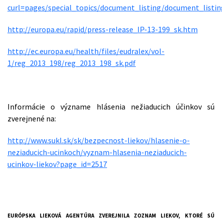
curl=pages/special_topics/document_listing/document_list
http://europa.eu/rapid/press-release_IP-13-199_sk.htm
http://ec.europa.eu/health/files/eudralex/vol-
1/reg_2013_198/reg_2013_198_sk.pdf
Informácie o význame hlásenia nežiaducich účinkov sú
zverejnené na:
http://www.sukl.sk/sk/bezpecnost-liekov/hlasenie-o-
neziaducich-ucinkoch/vyznam-hlasenia-neziaducich-
ucinkov-liekov?page_id=2517
EURÓPSKA LIEKOVÁ AGENTÚRA ZVEREJNILA ZOZNAM LIEKOV, KTORÉ SÚ