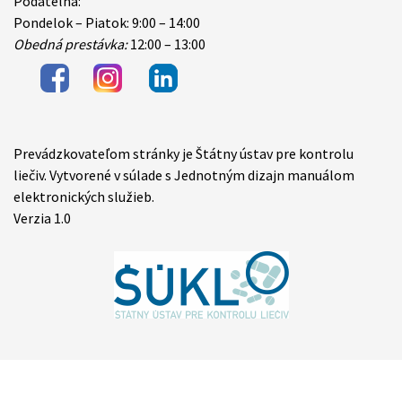
Podateľňa:
Pondelok – Piatok: 9:00 – 14:00
Obedná prestávka:
12:00 – 13:00
Prevádzkovateľom stránky je Štátny ústav pre kontrolu
Items
liečiv. Vytvorené v súlade s Jednotným dizajn manuálom
elektronických služieb.
Verzia 1.0