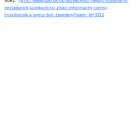
ŠÚKL:
http://www.sukl.sk/sk/bezpecnost-liekov/hlasenie-o-
neziaducich-ucinkoch/co-znaci-informacny-cierny-
trojuholnik-a-preco-bol-zavedeny?page_id=3311