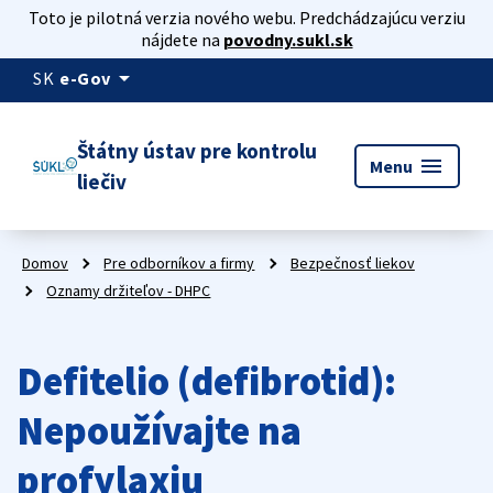
Toto je pilotná verzia nového webu. Predchádzajúcu verziu
nájdete na
povodny.sukl.sk
arrow_drop_down
SK
e-Gov
Štátny ústav pre kontrolu
menu
Menu
liečiv
Domov
Pre odborníkov a firmy
Bezpečnosť liekov
Oznamy držiteľov - DHPC
Defitelio (defibrotid):
Nepoužívajte na
profylaxiu