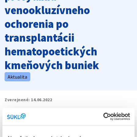
venookluzívneho
ochorenia po
transplantácii
hematopoetických
kmeňových buniek
Aktualita
Zverejnené:
14.06.2022
Dokumenty na stiahnutie
file_present