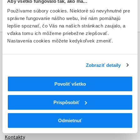
DHPC_Defitelio_14_06_2022.pdf
Aby všetko fungovalo tak, ako má...
download
Stiahnuť dokument
Používame súbory cookies. Niektoré sú nevyhnutné pre
správne fungovanie nášho webu, iné nám pomáhajú
lepšie spoznať, čo Vás na našich stránkach zaujalo, a
vďaka tomu ich môžeme priebežne zlepšovať.
Nastavenia cookies môžete kedykoľvek zmeniť.
Informácie
Aktuality
Zobraziť detaily
Dotazník spokojnosti zákazníka
Povoliť všetko
Sťažnosti a petície
Poskytovanie informácií
Prispôsobiť
Ochrana osobných údajov
Odmietnuť
Odkazy
Kontakty